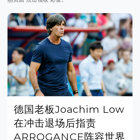
德国老板Joachim Low
在冲击退场后指责
ARROGANCE阵容世界