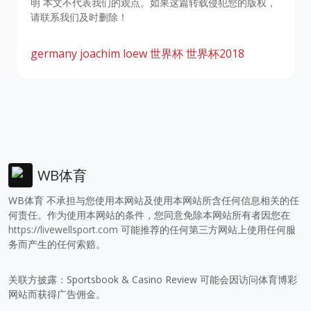
明 本文不代表我们的观点。如果这篇转载侵犯您的版权，
请联系我们及时删除！
germany
joachim loew
世界杯
世界杯2018
WB体育
WB体育 不承担与您使用本网站及使用本网站所含任何信息相关的任
何责任。作为使用本网站的条件，您同意免除本网站所有者因您在
https://livewellsport.com
可能推荐的任何第三方网站上使用任何服
务而产生的任何索赔。
关联方披露：Sportsbook & Casino Review 可能会因访问体育博彩
网站而获得广告佣金。