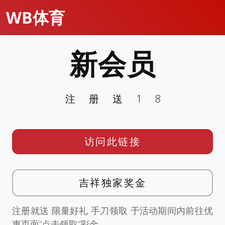
WB体育
新会员
注册送18
访问此链接
吉祥独家奖金
注册就送 限量好礼 手刀领取 于活动期间内前往优
惠页面”点击领取”彩金。