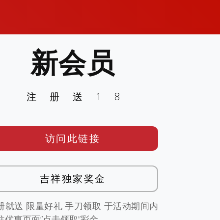
新会员
注册送18
访问此链接
吉祥独家奖金
册就送 限量好礼 手刀领取 于活动期间内
往优惠页面”点击领取”彩金。