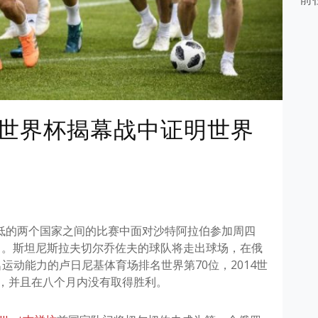
世界杯揭幕战中证明世界
低的两个国家之间的比赛中面对沙特阿拉伯参加周四
力。斯坦尼斯拉夫切尔乔佐夫的球队将走出球场，在俄
名运动能力的卢日尼基体育场排名世界第70位，2014世
，并且在八个月内没有取得胜利。