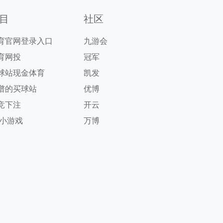
目
社区
育官网登录入口
九游会
育网投
冠军
球站现金体育
凯发
谱的买球站
优博
竞下注
开云
g小游戏
万博