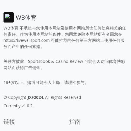
WB体育
WB体育 不承担与您使用本网站及使用本网站所含任何信息相关的任
何责任。作为使用本网站的条件，您同意免除本网站所有者因您在
https://livewellsport.com
可能推荐的任何第三方网站上使用任何服
务而产生的任何索赔。
关联方披露：Sportsbook & Casino Review 可能会因访问体育博彩
网站而获得广告佣金。
18+岁以上。赌博可能令人上瘾，请理性参与。
© Copyright
JXF2024
. All Rights Reserved
Currently v1.0.2.
链接
指南