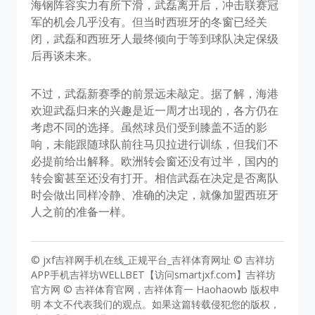
海钢阵容实力有所下滑，武磊离开后，冲击联赛冠
军的机会几乎没有。但当时西班牙的冬窗已经关
闭，武磊和西班牙人最终倾向于等到球队决定保级
后再谈未来。
不过，武磊新赛季的前景远未敲定。据了解，海港
欢迎武磊归来的兴趣是近一周才出现的，各方仍在
考虑不同的选择。虽然球员们受到膝盖不适的影
响，未能跟随球队前往马贝拉进行训练，但我们不
必提前给出解释。欧洲转会窗还没有过半，国内的
转会窗甚至还没有打开。相信武磊在决定是否离队
时会做出同样冷静、准确的决定，就像加盟西班牙
人之前的准备一样。
© jxf吉祥网手机在线_正规平台_吉祥体育网址 © 吉祥坊
APP手机吉祥坊WELLBET【访问smartjxf.com】吉祥坊
官方网 © 吉祥体育官网，吉祥体育一 Haohaowb 版权申
明 本文不代表我们的观点。如果这篇转载侵犯您的版权，