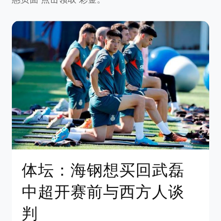
体坛：海钢想买回武磊
中超开赛前与西方人谈
判