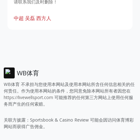
请联系我们及时删除！
中超
吴磊
西方人
WB体育
WB体育 不承担与您使用本网站及使用本网站所含任何信息相关的任
何责任。作为使用本网站的条件，您同意免除本网站所有者因您在
https://livewellsport.com
可能推荐的任何第三方网站上使用任何服
务而产生的任何索赔。
关联方披露：Sportsbook & Casino Review 可能会因访问体育博彩
网站而获得广告佣金。