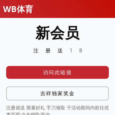
WB体育
新会员
注册送18
访问此链接
吉祥独家奖金
注册就送 限量好礼 手刀领取 于活动期间内前往优
惠页面”点击领取”彩金。