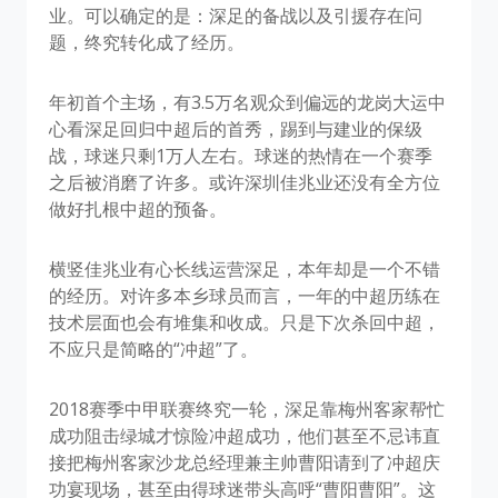
业。可以确定的是：深足的备战以及引援存在问
题，终究转化成了经历。
年初首个主场，有3.5万名观众到偏远的龙岗大运中
心看深足回归中超后的首秀，踢到与建业的保级
战，球迷只剩1万人左右。球迷的热情在一个赛季
之后被消磨了许多。或许深圳佳兆业还没有全方位
做好扎根中超的预备。
横竖佳兆业有心长线运营深足，本年却是一个不错
的经历。对许多本乡球员而言，一年的中超历练在
技术层面也会有堆集和收成。只是下次杀回中超，
不应只是简略的“冲超”了。
2018赛季中甲联赛终究一轮，深足靠梅州客家帮忙
成功阻击绿城才惊险冲超成功，他们甚至不忌讳直
接把梅州客家沙龙总经理兼主帅曹阳请到了冲超庆
功宴现场，甚至由得球迷带头高呼“曹阳曹阳”。这