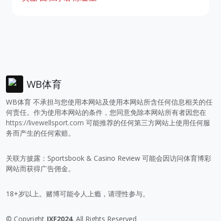
WB体育
WB体育 不承担与您使用本网站及使用本网站所含任何信息相关的任
何责任。作为使用本网站的条件，您同意免除本网站所有者因您在
https://livewellsport.com
可能推荐的任何第三方网站上使用任何服
务而产生的任何索赔。
关联方披露：Sportsbook & Casino Review 可能会因访问体育博彩
网站而获得广告佣金。
18+岁以上。赌博可能令人上瘾，请理性参与。
© Copyright
JXF2024
. All Rights Reserved