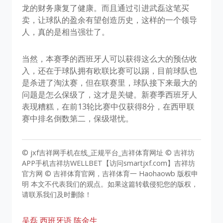
龙的财务康复了健康。而且通过引进武磊这笔买
卖，让球队的盈余有望创造历史，这样的一个领导
人，真的是相当强壮了。
当然，本赛季的西班牙人可以获得这么大的预估收
入，还在于球队拥有欧联比赛可以踢，目前球队也
是杀进了淘汰赛，但在联赛里，球队接下来最大的
问题是怎么保级了，这才是关键。新赛季西班牙人
表现糟糕，在前13轮比赛中仅获得8分，在西甲联
赛中排名倒数第二，保级堪忧。
© jxf吉祥网手机在线_正规平台_吉祥体育网址 © 吉祥坊
APP手机吉祥坊WELLBET【访问smartjxf.com】吉祥坊
官方网 © 吉祥体育官网，吉祥体育一 Haohaowb 版权申
明 本文不代表我们的观点。如果这篇转载侵犯您的版权，
请联系我们及时删除！
吴磊
西班牙语
陈金生