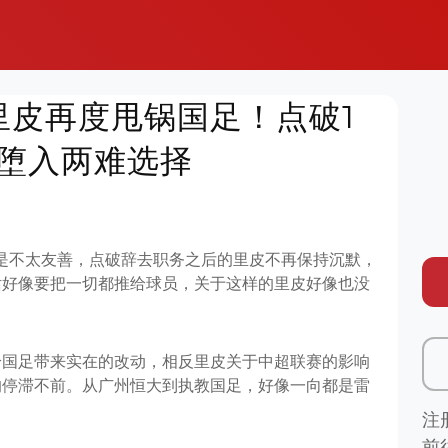
里皮再度甩锅国足！点破1
堕入两难选择
算是不太友善，点破辞去职务之后的里皮不再保持沉默，
话好像要把一切都推给球员，关于这样的里皮好像也没
给国足带来实在的改动，相反里皮关于中超联赛的影响
的停滞不前。从广州恒大到执教国足，好像一向都是雷
注
前