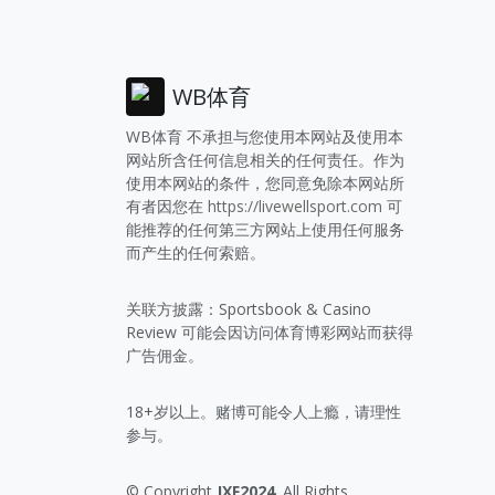
WB体育
WB体育 不承担与您使用本网站及使用本
网站所含任何信息相关的任何责任。作为
使用本网站的条件，您同意免除本网站所
有者因您在
https://livewellsport.com
可
能推荐的任何第三方网站上使用任何服务
而产生的任何索赔。
关联方披露：Sportsbook & Casino
Review 可能会因访问体育博彩网站而获得
广告佣金。
18+岁以上。赌博可能令人上瘾，请理性
参与。
© Copyright
JXF2024
. All Rights