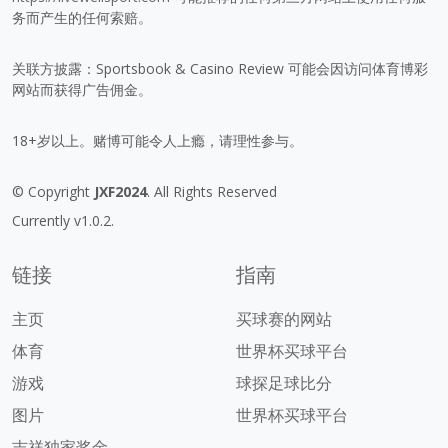
务而产生的任何索赔。
关联方披露：Sportsbook & Casino Review 可能会因访问体育博彩
网站而获得广告佣金。
18+岁以上。赌博可能令人上瘾，请理性参与。
© Copyright
JXF2024
. All Rights Reserved
Currently v1.0.2.
链接
指南
主页
买球赛的网站
体育
世界杯买球平台
游戏
球探足球比分
图片
世界杯买球平台
吉祥独家奖金