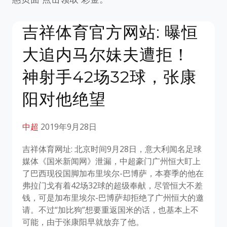
吉祥体育官方网站: 曝恒
大追内马尔妹夫遭拒！
神射手42场32球，张康
阳对他绝望
中超
2019年9月28日
吉祥体育网址: 北京时间9月28日，意大利闻名足球
媒体《国米新闻网》泄漏，中超豪门广州恒大盯上
了巴西现役国脚加布里埃尔-巴博萨，本赛季的他在
弗拉门戈有着42场32球的超级奉献，尽管恒大不差
钱，可是加布里埃尔-巴博萨却拒绝了广州恒大的邀
请。不过“加比狗”想要重返国米的话，也基本上不
可能，由于张康阳早就放弃了他。