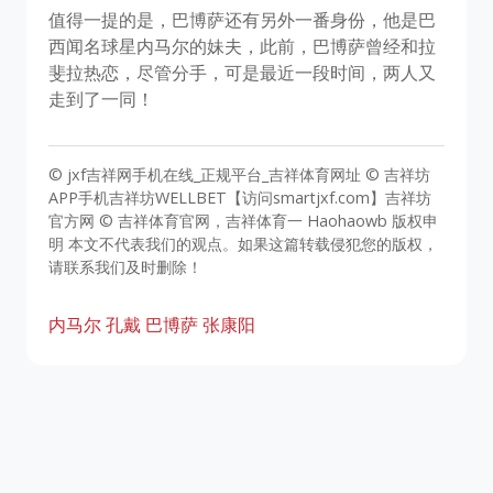
值得一提的是，巴博萨还有另外一番身份，他是巴
西闻名球星内马尔的妹夫，此前，巴博萨曾经和拉
斐拉热恋，尽管分手，可是最近一段时间，两人又
走到了一同！
© jxf吉祥网手机在线_正规平台_吉祥体育网址 © 吉祥坊
APP手机吉祥坊WELLBET【访问smartjxf.com】吉祥坊
官方网 © 吉祥体育官网，吉祥体育一 Haohaowb 版权申
明 本文不代表我们的观点。如果这篇转载侵犯您的版权，
请联系我们及时删除！
内马尔
孔戴
巴博萨
张康阳