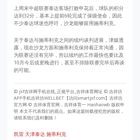
上周末中超联赛泰达客场打败申花后，球队的积分
达到32分，基本上提前6轮完成了保级使命，因此
不少泰达球迷也呼吁，沙龙能够留用施蒂利克。
关于泰达与施蒂利克之间的续约谈判进展，津媒透
露，现在沙龙方面和施蒂利克保持着正常沟通，因
为联赛还没有完毕，所以续约的工作最快也要比及
10月今后或更晚进行，甚至不排除联赛完毕后再谈
的可能。
© jxf吉祥网手机在线_正规平台_吉祥体育网址 © 吉祥坊
APP手机吉祥坊WELLBET【访问smartjxf.com】吉祥坊
官方网 © 吉祥体育官网，吉祥体育一 Haohaowb 版权申
明 本文不代表我们的观点。如果这篇转载侵犯您的版权，
请联系我们及时删除！
凯雷
天津泰达
施蒂利克