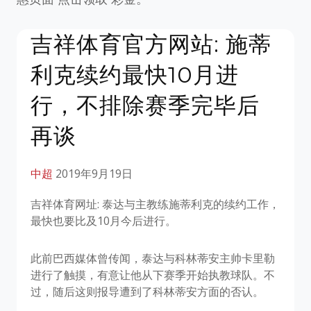
吉祥体育官方网站: 施蒂
利克续约最快10月进
行，不排除赛季完毕后
再谈
中超
2019年9月19日
吉祥体育网址: 泰达与主教练施蒂利克的续约工作，
最快也要比及10月今后进行。
此前巴西媒体曾传闻，泰达与科林蒂安主帅卡里勒
进行了触摸，有意让他从下赛季开始执教球队。不
过，随后这则报导遭到了科林蒂安方面的否认。