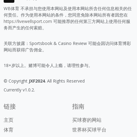
WB体育 不承担与您使用本网站及使用本网站所含任何信息相关的任
何责任。作为使用本网站的条件，您同意免除本网站所有者因您在
https://livewellsport.com
可能推荐的任何第三方网站上使用任何服
务而产生的任何索赔。
关联方披露：Sportsbook & Casino Review 可能会因访问体育博彩
网站而获得广告佣金。
18+岁以上。赌博可能令人上瘾，请理性参与。
© Copyright
JXF2024
. All Rights Reserved
Currently v1.0.2.
链接
指南
主页
买球赛的网站
体育
世界杯买球平台