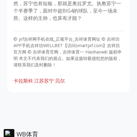
然，苏宁也有短板，那就是奥拉罗尤。执教苏宁一
个半赛季了，面对中超BIG4的球队，至今一场未
胜。这样的主帅，也算有才能？
© jxf吉祥网手机在线_正规平台_吉祥体育网址 © 吉祥坊
APP手机吉祥坊WELLBET【访问smartjxf.com】吉祥坊
官方网 © 吉祥体育官网，吉祥体育一 Haohaowb 版权申
明 本文不代表我们的观点。如果这篇转载侵犯您的版权，
请联系我们及时删除！
卡拉斯科
江苏苏宁
贝尔
WB体育