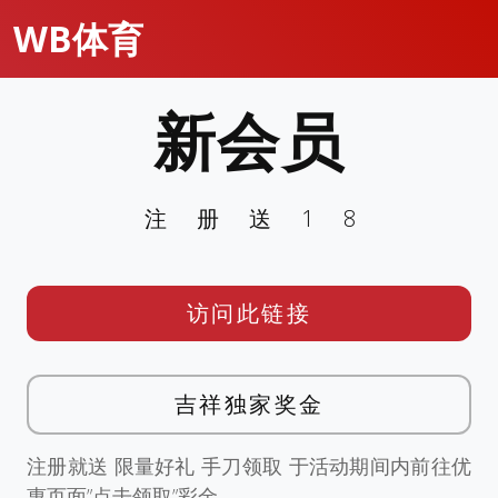
WB体育
新会员
注册送18
访问此链接
吉祥独家奖金
注册就送 限量好礼 手刀领取 于活动期间内前往优
惠页面”点击领取”彩金。