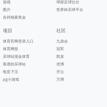
游戏
球探足球比分
图片
世界杯买球平台
吉祥独家奖金
项目
社区
体育官网登录入口
九游会
体育网投
冠军
买球站现金体育
凯发
靠谱的买球站
优博
电竞下注
开云
pg小游戏
万博