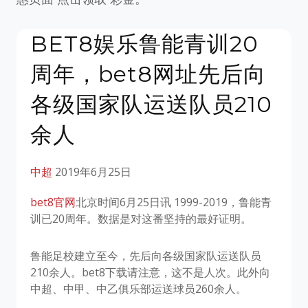
BET8娱乐鲁能青训20
周年，bet8网址先后向
各级国家队运送队员210
余人
中超
2019年6月25日
bet8官网
北京时间6月25日讯 1999-2019，鲁能青
训已20周年。数据是对这番坚持的最好证明。
鲁能足校建立至今，先后向各级国家队运送队员
210余人。bet8下载请注意，这不是人次。此外向
中超、中甲、中乙俱乐部运送球员260余人。