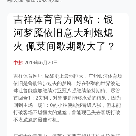
吉祥体育官方网站：银
河梦魇依旧意大利炮熄
火 佩莱间歇期歇大了？
中超
2019年6月20日
吉祥体育网址: 应战史上最弱恒大，广州银河体育场
依旧是鲁能跨步过去的梦魇！好在张弛的世界波进
球让鲁能能够继续对亚冠八强继续坚持期待。尽管
首回合1：2失利，对鲁能是能够承受的结果，因为
回到主场一场1：0的小胜便能够晋级八强，但未能
打破客场不堪恒大的尴尬，鲁能现已失去客场打破
不堪尴尬的最佳时机。