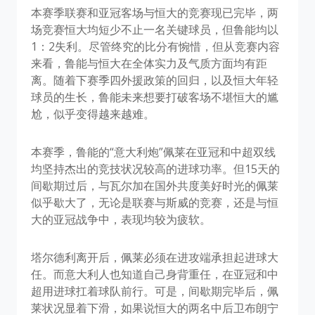
本赛季联赛和亚冠客场与恒大的竞赛现已完毕，两
场竞赛恒大均短少不止一名关键球员，但鲁能均以
1：2失利。尽管终究的比分有惋惜，但从竞赛内容
来看，鲁能与恒大在全体实力及气质方面均有距
离。随着下赛季四外援政策的回归，以及恒大年轻
球员的生长，鲁能未来想要打破客场不堪恒大的尴
尬，似乎变得越来越难。
本赛季，鲁能的“意大利炮”佩莱在亚冠和中超双线
均坚持杰出的竞技状况较高的进球功率。但15天的
间歇期过后，与瓦尔加在国外共度美好时光的佩莱
似乎歇大了，无论是联赛与斯威的竞赛，还是与恒
大的亚冠战争中，表现均较为疲软。
塔尔德利离开后，佩莱必须在进攻端承担起进球大
任。而意大利人也知道自己身背重任，在亚冠和中
超用进球扛着球队前行。可是，间歇期完毕后，佩
莱状况显着下滑，如果说恒大的两名中后卫布朗宁