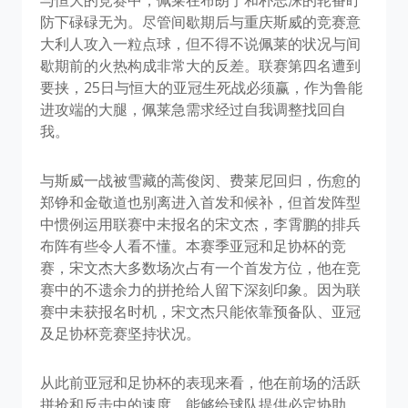
与恒大的竞赛中，佩莱在布朗宁和朴志洙的轮番盯
防下碌碌无为。尽管间歇期后与重庆斯威的竞赛意
大利人攻入一粒点球，但不得不说佩莱的状况与间
歇期前的火热构成非常大的反差。联赛第四名遭到
要挟，25日与恒大的亚冠生死战必须赢，作为鲁能
进攻端的大腿，佩莱急需求经过自我调整找回自
我。
与斯威一战被雪藏的蒿俊闵、费莱尼回归，伤愈的
郑铮和金敬道也别离进入首发和候补，但首发阵型
中惯例运用联赛中未报名的宋文杰，李霄鹏的排兵
布阵有些令人看不懂。本赛季亚冠和足协杯的竞
赛，宋文杰大多数场次占有一个首发方位，他在竞
赛中的不遗余力的拼抢给人留下深刻印象。因为联
赛中未获报名时机，宋文杰只能依靠预备队、亚冠
及足协杯竞赛坚持状况。
从此前亚冠和足协杯的表现来看，他在前场的活跃
拼抢和反击中的速度，能够给球队提供必定协助。