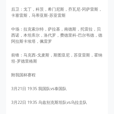
后卫：戈丁，科茨，希门尼斯，乔瓦尼-冈萨雷斯，
卡塞雷斯，马蒂亚斯-苏亚雷斯
中场：拉克索尔特，萨拉基，南德斯，托雷拉，贝
西诺，本坦库尔，洛代罗，费德里科-巴尔韦德，德
阿拉斯卡埃塔，佩雷罗
前锋：马克西-戈麦斯，斯图亚尼，苏亚雷斯，霍纳
坦-罗德里格斯
附我国杯赛程
3月21日 19:35 我国队vs泰国队
3月22日 19:35 乌兹别克斯坦队vs乌拉圭队