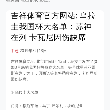
吉祥体育官方网站: 乌拉
圭我国杯大名单：苏神
在列 卡瓦尼因伤缺席
中超
2019年3月13日
吉祥体育网址: 北京时间3月13日，乌拉圭发布了参
加3月底的我国杯热身赛大名单，头号球星苏亚雷
斯在列，戈丁，贝西诺等名将悉数在列，卡瓦尼则
因伤缺席。
附乌拉圭大名单
门将：穆斯莱拉，马丁-席尔瓦，坎帕尼亚