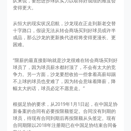
队来说，要想进步球队实力以取得好成绩的难度会
变得更大。
从恒大的现实状况启航，沙龙现在正走到新老交替
十字路口，假设无法从转会商场买到好球员或许半
成品，那么沙龙的更新换代进程将变得更漫长、更
困难。
“限薪的最直接影响就是沙龙很难在转会商场买到好
球员了，因为球员薪水都封顶了，不会有太大的竞
争力。另一方面，沙龙要想收拾一些拿着高薪却踢
不上球的球员也变难了，因为转会意味着降薪，降
幅太大的话，球员必定不愿意走。”
根据足协的要求，从2019年1月1日起，在中国足协
新备案的合同有必要按限额签定。合同没有到期的
球员，待现有合同到期后再按限额从头签定。现有
合同期限以2018年注册期已在中国足协结束合同备