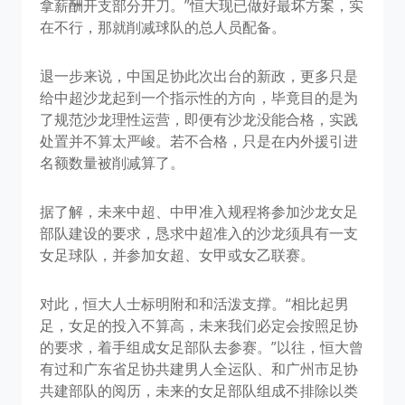
拿薪酬开支部分开刀。”恒大现已做好最坏方案，实
在不行，那就削减球队的总人员配备。
退一步来说，中国足协此次出台的新政，更多只是
给中超沙龙起到一个指示性的方向，毕竟目的是为
了规范沙龙理性运营，即便有沙龙没能合格，实践
处置并不算太严峻。若不合格，只是在内外援引进
名额数量被削减算了。
据了解，未来中超、中甲准入规程将参加沙龙女足
部队建设的要求，恳求中超准入的沙龙须具有一支
女足球队，并参加女超、女甲或女乙联赛。
对此，恒大人士标明附和和活泼支撑。“相比起男
足，女足的投入不算高，未来我们必定会按照足协
的要求，着手组成女足部队去参赛。”以往，恒大曾
有过和广东省足协共建男人全运队、和广州市足协
共建部队的阅历，未来的女足部队组成不排除以类