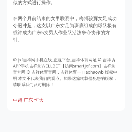
似的方式进行操作。
在两个月前结束的女甲联赛中，梅州骏辉女足成功
夺冠冲超，这支以广东女足为班底组成的球队极有
或许成为广东5支男人作业队活泼争夺协作的方
针。
© jxf吉祥网手机在线_正规平台_吉祥体育网址 © 吉祥坊
APP手机吉祥坊WELLBET【访问smartjxf.com】吉祥坊
官方网 © 吉祥体育官网，吉祥体育一 Haohaowb 版权申
明 本文不代表我们的观点。如果这篇转载侵犯您的版权，
请联系我们及时删除！
中超
广东
恒大