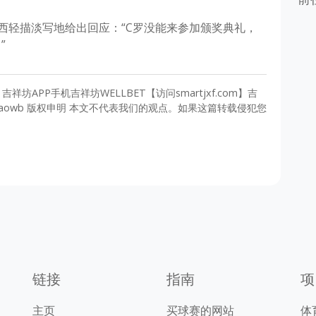
西轻描淡写地给出回应：“C罗没能来参加颁奖典礼，
”
祥坊APP手机吉祥坊WELLBET【访问smartjxf.com】吉
haowb 版权申明 本文不代表我们的观点。如果这篇转载侵犯您
链接
指南
项
主页
买球赛的网站
体