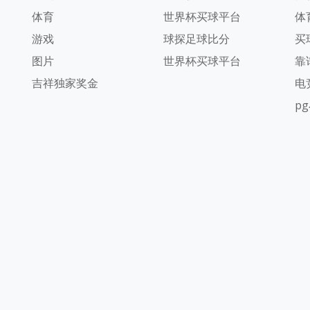
体育
世界杯买球平台
体
游戏
球探足球比分
买
图片
世界杯买球平台
靠
吉祥独家奖金
电
p