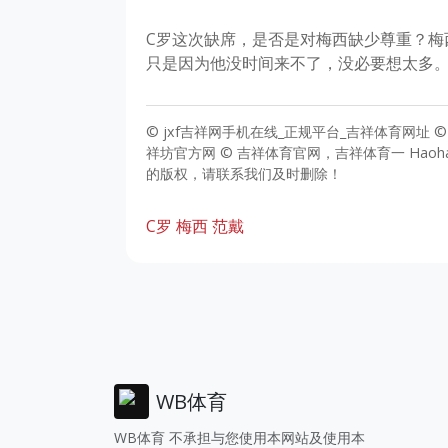
C罗这次缺席，是否是对梅西缺少尊重？梅
只是因为他没时间来不了，没必要想太多。
© jxf吉祥网手机在线_正规平台_吉祥体育网址 © 吉
祥坊官方网 © 吉祥体育官网，吉祥体育一 Hao
的版权，请联系我们及时删除！
C罗
梅西
范戴
WB体育
WB体育 不承担与您使用本网站及使用本