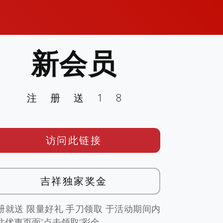
新会员
注册送18
访问此链接
吉祥独家奖金
册就送 限量好礼 手刀领取 于活动期间内
往优惠页面”点击领取”彩金。