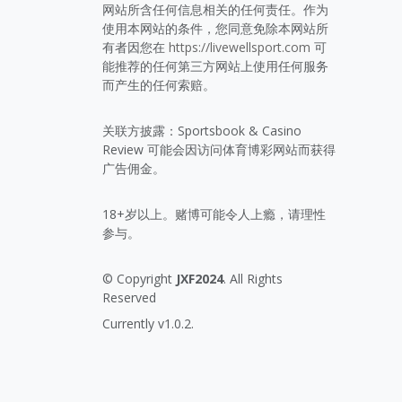
网站所含任何信息相关的任何责任。作为
使用本网站的条件，您同意免除本网站所
有者因您在
https://livewellsport.com
可
能推荐的任何第三方网站上使用任何服务
而产生的任何索赔。
关联方披露：Sportsbook & Casino
Review 可能会因访问体育博彩网站而获得
广告佣金。
18+岁以上。赌博可能令人上瘾，请理性
参与。
© Copyright
JXF2024
. All Rights
Reserved
Currently v1.0.2.