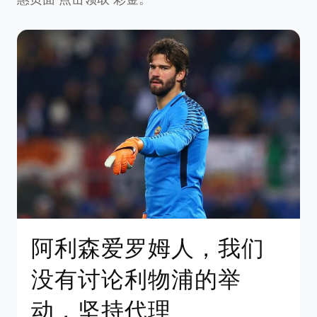
阿利森爱罗姆人，我们
没有讨论利物浦的举
动，坚持代理