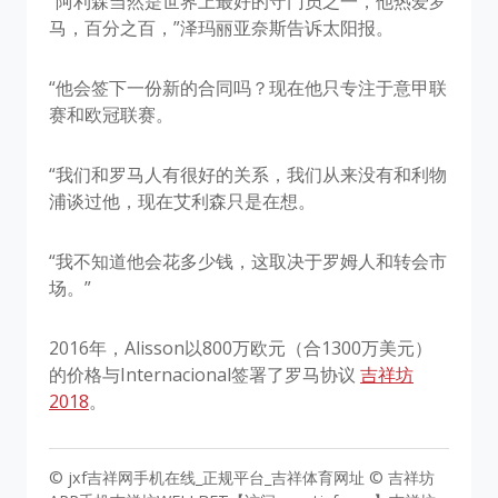
“阿利森当然是世界上最好的守门员之一，他热爱罗
马，百分之百，”泽玛丽亚奈斯告诉太阳报。
“他会签下一份新的合同吗？现在他只专注于意甲联
赛和欧冠联赛。
“我们和罗马人有很好的关系，我们从来没有和利物
浦谈过他，现在艾利森只是在想。
“我不知道他会花多少钱，这取决于罗姆人和转会市
场。”
2016年，Alisson以800万欧元（合1300万美元）
的价格与Internacional签署了罗马协议
吉祥坊
2018
。
© jxf吉祥网手机在线_正规平台_吉祥体育网址 © 吉祥坊