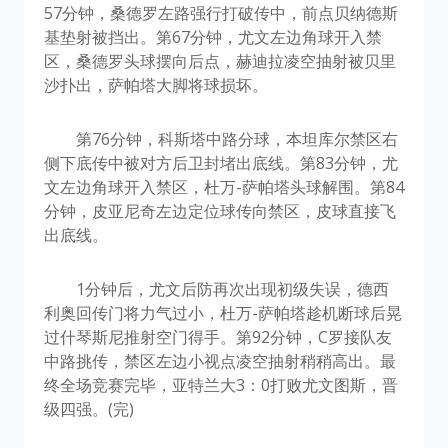
57分钟，桑德罗左路强行打破传中，前点贝纳德斯
基垫射被挡出。第67分钟，尤文左边角球开入禁
区，桑德罗头球摆向后点，赫迪拉凌空抽射被贝里
沙扑出，萨帕塔大脚将球损坏。
第76分钟，科斯塔中路分球，本坦库尔禁区右
侧下底传中被对方后卫封堵出底线。第83分钟，尤
文左边角球开入禁区，杜万-萨帕塔头球解围。第84
分钟，皮亚尼奇左边定位球传向禁区，皮球直接飞
出底线。
1分钟后，尤文后防再次出现初级失误，德西
利奥回传门将力气过小，杜万-萨帕塔趁机断球后晃
过什琴斯尼推射空门得手。第92分钟，C罗接队友
中路挑传，禁区左边小视点凌空抽射稍稍高出。最
终全场竞赛完毕，亚特兰大3：0打败尤文图斯，晋
级四强。(完)