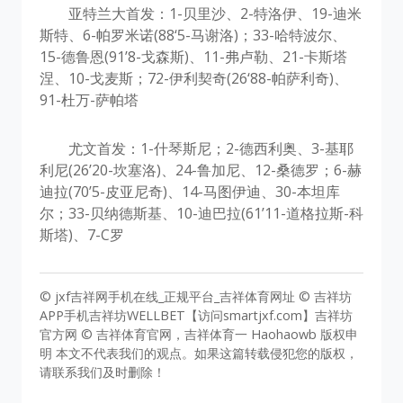
亚特兰大首发：1-贝里沙、2-特洛伊、19-迪米
斯特、6-帕罗米诺(88‘5-马谢洛)；33-哈特波尔、
15-德鲁恩(91’8-戈森斯)、11-弗卢勒、21-卡斯塔
涅、10-戈麦斯；72-伊利契奇(26‘88-帕萨利奇)、
91-杜万-萨帕塔
尤文首发：1-什琴斯尼；2-德西利奥、3-基耶
利尼(26’20-坎塞洛)、24-鲁加尼、12-桑德罗；6-赫
迪拉(70’5-皮亚尼奇)、14-马图伊迪、30-本坦库
尔；33-贝纳德斯基、10-迪巴拉(61’11-道格拉斯-科
斯塔)、7-C罗
© jxf吉祥网手机在线_正规平台_吉祥体育网址 © 吉祥坊
APP手机吉祥坊WELLBET【访问smartjxf.com】吉祥坊
官方网 © 吉祥体育官网，吉祥体育一 Haohaowb 版权申
明 本文不代表我们的观点。如果这篇转载侵犯您的版权，
请联系我们及时删除！