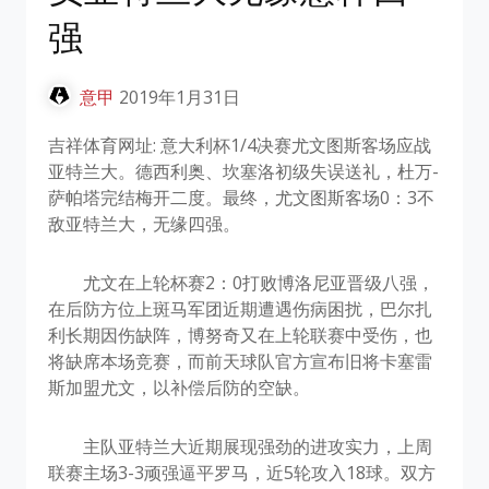
强
意甲
2019年1月31日
吉祥体育网址: 意大利杯1/4决赛尤文图斯客场应战
亚特兰大。德西利奥、坎塞洛初级失误送礼，杜万-
萨帕塔完结梅开二度。最终，尤文图斯客场0：3不
敌亚特兰大，无缘四强。
尤文在上轮杯赛2：0打败博洛尼亚晋级八强，
在后防方位上斑马军团近期遭遇伤病困扰，巴尔扎
利长期因伤缺阵，博努奇又在上轮联赛中受伤，也
将缺席本场竞赛，而前天球队官方宣布旧将卡塞雷
斯加盟尤文，以补偿后防的空缺。
主队亚特兰大近期展现强劲的进攻实力，上周
联赛主场3-3顽强逼平罗马，近5轮攻入18球。双方