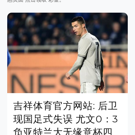
吉祥体育官方网站: 后卫
现国足式失误 尤文0：3
负亚特兰大无缘意杯四