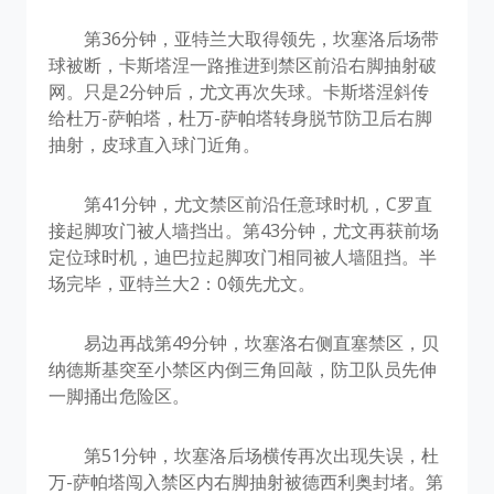
第36分钟，亚特兰大取得领先，坎塞洛后场带
球被断，卡斯塔涅一路推进到禁区前沿右脚抽射破
网。只是2分钟后，尤文再次失球。卡斯塔涅斜传
给杜万-萨帕塔，杜万-萨帕塔转身脱节防卫后右脚
抽射，皮球直入球门近角。
第41分钟，尤文禁区前沿任意球时机，C罗直
接起脚攻门被人墙挡出。第43分钟，尤文再获前场
定位球时机，迪巴拉起脚攻门相同被人墙阻挡。半
场完毕，亚特兰大2：0领先尤文。
易边再战第49分钟，坎塞洛右侧直塞禁区，贝
纳德斯基突至小禁区内倒三角回敲，防卫队员先伸
一脚捅出危险区。
第51分钟，坎塞洛后场横传再次出现失误，杜
万-萨帕塔闯入禁区内右脚抽射被德西利奥封堵。第