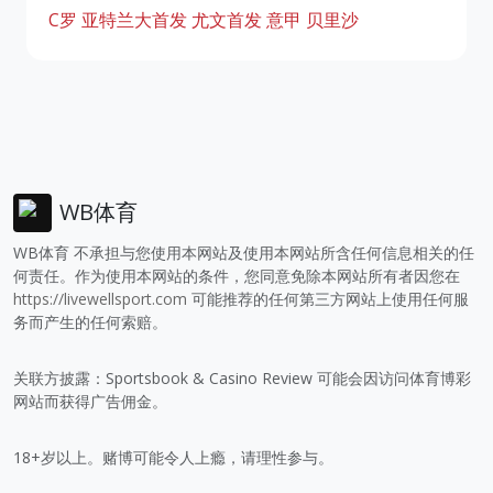
C罗
亚特兰大首发
尤文首发
意甲
贝里沙
WB体育
WB体育 不承担与您使用本网站及使用本网站所含任何信息相关的任
何责任。作为使用本网站的条件，您同意免除本网站所有者因您在
https://livewellsport.com
可能推荐的任何第三方网站上使用任何服
务而产生的任何索赔。
关联方披露：Sportsbook & Casino Review 可能会因访问体育博彩
网站而获得广告佣金。
18+岁以上。赌博可能令人上瘾，请理性参与。