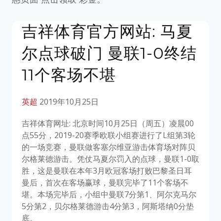
吉祥体育官方网站: 马夏
尔点球破门 曼联1-0终结
11个客场不堪
英超
2019年10月25日
吉祥体育网址: 北京时间10月25日（周五）凌晨00
点55分，2019-20赛季欧联小组赛进行了L组第3轮
的一场竞赛，曼联做客塞尔维亚游击体育场对阵贝
尔格莱德游击。凭仗马夏尔罚入的点球，曼联1-0取
胜，这是曼联在本年3月欧冠客场打败巴黎圣日耳
曼后，首次在客场赢球，曼联完毕了11个客场不
堪。本场完毕后，小组中曼联7分第1、阿尔克马尔
5分第2，贝尔格莱德游击4分第3，阿斯塔纳0分垫
底。