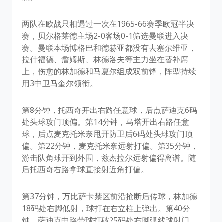
两队在欧战只相遇过一次在1965-66赛季欧冠半决
赛，贝尔格莱德主场2-0客场0-1筛选曼联进入决
赛。曼联本场博格巴和德赫亚都没有去塞尔维亚，
拉什福德、詹姆斯、林德洛夫等主力坐在替补席
上，伤愈的林加德和马夏尔组成双前锋，阵型持续
用3中卫马奎尔领衔。
第8分钟，托西奇开出右路任意球，后点萨迪克6码
处头球攻门顶偏。第14分钟，马塔开出右路任意
球，后点麦克托米奈甩开防卫后6码处头球攻门顶
偏。第22分钟，麦克托米奈远射打偏。第35分钟，
游击队角球开到外围，兹杰拉尔远射偏得离谱。随
后托西奇右路拿球直接射近角打偏。
第37分钟，万比萨卡禁区前沿抢断后传球，林加德
18码处右脚低射，球打在右立柱上弹出。第40分
钟，萨迪克中路带球打破25码处右脚弧线球射门，