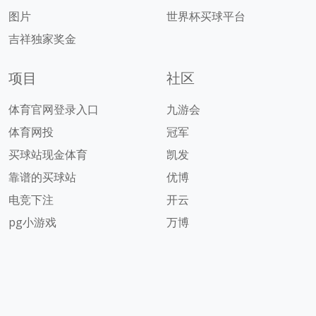
图片
世界杯买球平台
吉祥独家奖金
项目
社区
体育官网登录入口
九游会
体育网投
冠军
买球站现金体育
凯发
靠谱的买球站
优博
电竞下注
开云
pg小游戏
万博