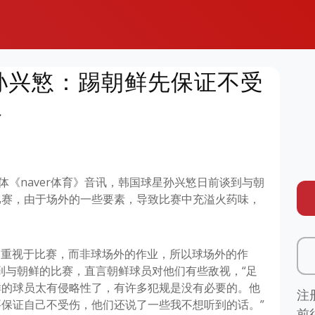
 孙兴慜：踢朝鲜先保证不受
络
媒体《naver体育》音讯，韩国球星孙兴慜日前谈到与朝
比赛，由于场外的一些要素，导致比赛中充溢火药味，
只重视于比赛，而非球场外的作业，所以球场外的作
到与朝鲜的比赛，直言朝鲜球员对他们有些敌视，“足
鲜的球员太有侵略性了，有许多犯规是没有必要的。他
注
保证自己不受伤，他们还说了一些我不想听到的话。”
前