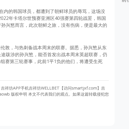
兴慜在内的韩国球员，都遭到了朝鲜球员的辱骂，这场没
2022年卡塔尔世预赛亚洲区40强赛第四轮战罢，韩国
于孙兴慜而言，此次朝鲜之旅，没有伤病，便是最大的
国伦敦，与热刺备战本周末的联赛。据悉，孙兴慜从东
长途跋涉的孙兴慜，能否首发出战本周末英超联赛，仍
组赛第三轮赛事，此前1平1负的他们，将遭受生死
祥坊APP手机吉祥坊WELLBET【访问smartjxf.com】吉
haowb 版权申明 本文不代表我们的观点。如果这篇转载侵犯您