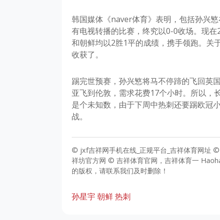
韩国媒体《naver体育》表明，包括孙
有电视转播的比赛，终究以0-0收场。现在
和朝鲜均以2胜1平的成绩，携手领跑。关
收获了。
踢完世预赛，孙兴慜将马不停蹄的飞回英
亚飞到伦敦，需求花费17个小时。所以，
是个未知数，由于下周中热刺还要踢欧冠小
战。
© jxf吉祥网手机在线_正规平台_吉祥体育网址 © 吉
祥坊官方网 © 吉祥体育官网，吉祥体育一 Hao
的版权，请联系我们及时删除！
孙星宇
朝鲜
热刺