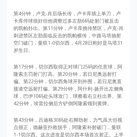
第4分钟，卢克-肖后场长传，卢卡库插上单刀，卢
卡库停球很好但他调整过多左肋6码处射门被反击
的凯帕扑出。第11分钟，卢卡库挑传禁区，卢克-肖
刺进禁区左肋面临反击的凯帕横传，中路马塔抽射
空门破门，曼联1-0切尔西，4月28日刚好是马塔31
岁生日。
第17分钟，切尔西取得正对球门25码的任意球，阿
隆索主罚射门打高。第20分钟，若日尼奥远射打
偏。第22分钟，切尔西角球开到外围，若日尼奥直
接凌空远射打偏。第29分钟，阿什利-扬开出左侧角
球，巴伊10码处头球攻门，球擦着右立柱出界。第
42分钟，埃雷拉侧后方铲倒阿隆索领到黄牌。
第43分钟，吕迪格30码处右脚劲射，力气虽大但视
点很正，德赫亚扑救脱手，阿隆索补射破门，曼联
1-1切尔西。这次进攻是切尔西本场首次射正。上半