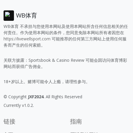
WB体育
WB体育 不承担与您使用本网站及使用本网站所含任何信息相关的任
何责任。作为使用本网站的条件，您同意免除本网站所有者因您在
https://livewellsport.com
可能推荐的任何第三方网站上使用任何服
务而产生的任何索赔。
关联方披露：Sportsbook & Casino Review 可能会因访问体育博彩
网站而获得广告佣金。
18+岁以上。赌博可能令人上瘾，请理性参与。
© Copyright
JXF2024
. All Rights Reserved
Currently v1.0.2.
链接
指南