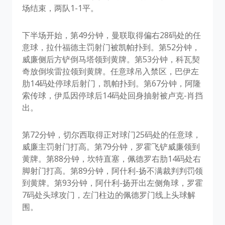
场结束，两队1-1平。
下半场开始，第49分钟，曼联取得偏右28码处的任
意球，拉什福德主罚射门被凯帕扑到。第52分钟，
威廉侧后方铲倒马塔领到黄牌。第53分钟，科瓦契
奇放倒埃雷拉领到黄牌。任意球吊入禁区，巴伊左
肋14码处停球后射门，凯帕扑到。第67分钟，阿隆
索传球，伊瓜因停球后14码处回身抽射被卢克-肖挡
出。
第72分钟，切尔西取得正对球门25码处的任意球，
威廉主罚射门打高。第79分钟，罗霍飞铲威廉领到
黄牌。第88分钟，坎特直塞，佩德罗右肋14码处右
脚射门打高。第89分钟，阿什利-扬不满裁判判罚领
到黄牌。第93分钟，阿什利-扬开出左侧角球，罗霍
7码处头球攻门，左门柱边的佩德罗门线上头球解
围。