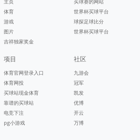
主页
买球赛的网站
体育
世界杯买球平台
游戏
球探足球比分
图片
世界杯买球平台
吉祥独家奖金
项目
社区
体育官网登录入口
九游会
体育网投
冠军
买球站现金体育
凯发
靠谱的买球站
优博
电竞下注
开云
pg小游戏
万博