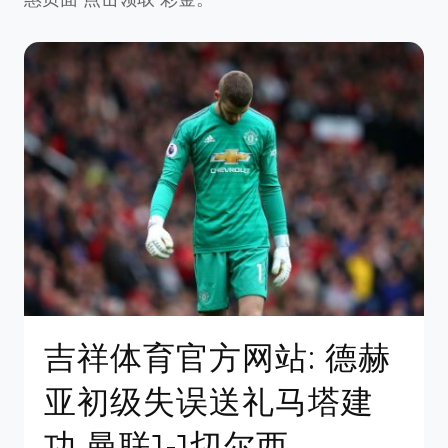
吉祥体育官方网站: 德赫
亚初级失误送礼马塔建
功 曼联1-1切尔西