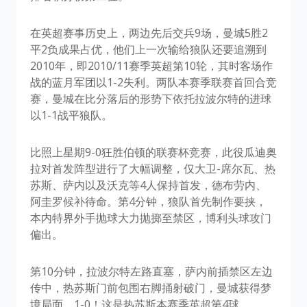
在英超赛事历史上，两边先后交兵9场，曼城5胜2
平2负成果占优，他们上一次输给狼队还要追溯到
2010年，即2010/11赛季英超第10轮，其时客场作
战的蓝月军团以1-2失利。两队本赛季联赛首回合竞
赛，曼城在比分落后的形势下依托拉波尔特的进球
以1-1战平狼队。
比照上星期9-0狂胜伯顿的联赛杯竞赛，此役瓜迪奥
拉对首发阵型进行了大幅调整，仅大卫-席尔瓦、热
苏斯、萨内以及沃克等4人保持首发，德布劳内、
阿圭罗候补待命。第4分钟，狼队首先制作要挟，
本内特界外手抛球大力抛掷至禁区，博利头球攻门
偏出。
第10分钟，拉波尔特左路直塞，萨内前插禁区左边
传中，热苏斯门前包围右脚捅射破门，曼城获得梦
境局面，1-0！这是热苏斯本赛季英超第4球。