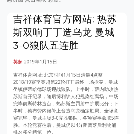
吉祥体育官方网站: 热苏
斯双响丁丁造乌龙 曼城
3-0狼队五连胜
英超
2019年1月15日
吉祥体育网址: 北京时间1月15日清晨4点整，
2018/19赛季英超第22轮打开最终一场抢夺，曼城
坐镇伊蒂哈德球场迎战狼队。上半时，萨内助攻热
苏斯首开纪录，随后博利铲人犯规染红离场，中场
完毕前斯特林造点，热苏斯主罚射中扩展比分；下
半时，德布劳内候补上台造乌龙确定胜局。全场竞
赛完毕，曼城主场3-0完胜狼队，各项赛事豪取5连
胜。本轮竞赛往后，曼城仍以4分距离落后利物浦
排名积分榜第二位。