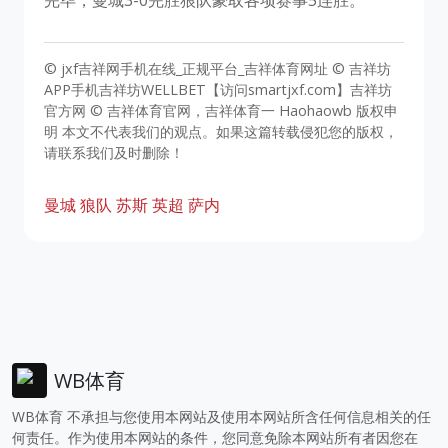
完毕，曼城3-0完胜狼队豪取各项赛事5连胜。
© jxf吉祥网手机在线_正规平台_吉祥体育网址 © 吉祥坊
APP手机吉祥坊WELLBET【访问smartjxf.com】吉祥坊
官方网 © 吉祥体育官网，吉祥体育一 Haohaowb 版权申
明 本文不代表我们的观点。如果这篇转载侵犯您的版权，
请联系我们及时删除！
曼城
狼队
苏斯
英超
萨内
WB体育
WB体育 不承担与您使用本网站及使用本网站所含任何信息相关的任
何责任。作为使用本网站的条件，您同意免除本网站所有者因您在