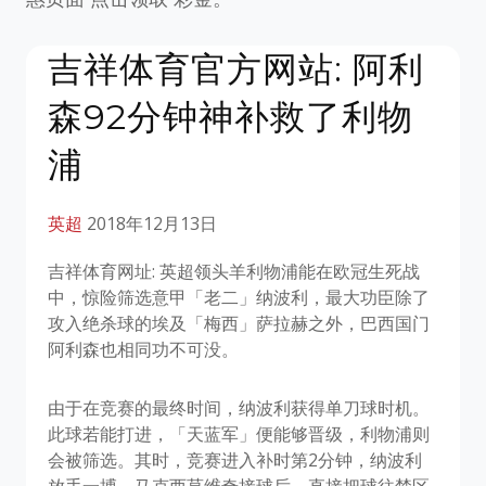
吉祥体育官方网站: 阿利
森92分钟神补救了利物
浦
英超
2018年12月13日
吉祥体育网址: 英超领头羊利物浦能在欧冠生死战
中，惊险筛选意甲「老二」纳波利，最大功臣除了
攻入绝杀球的埃及「梅西」萨拉赫之外，巴西国门
阿利森也相同功不可没。
由于在竞赛的最终时间，纳波利获得单刀球时机。
此球若能打进，「天蓝军」便能够晋级，利物浦则
会被筛选。其时，竞赛进入补时第2分钟，纳波利