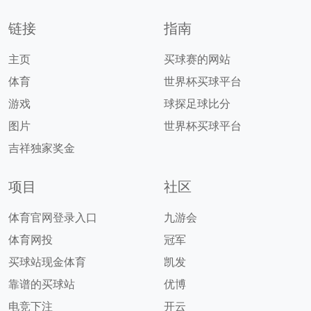
链接
指南
主页
买球赛的网站
体育
世界杯买球平台
游戏
球探足球比分
图片
世界杯买球平台
吉祥独家奖金
项目
社区
体育官网登录入口
九游会
体育网投
冠军
买球站现金体育
凯发
靠谱的买球站
优博
电竞下注
开云