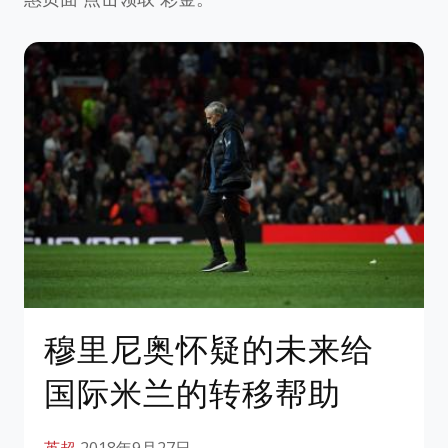
穆里尼奥怀疑的未来给
国际米兰的转移帮助