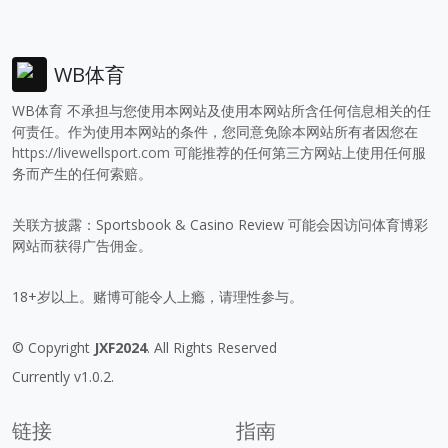
WB体育
WB体育 不承担与您使用本网站及使用本网站所含任何信息相关的任
何责任。作为使用本网站的条件，您同意免除本网站所有者因您在
https://livewellsport.com
可能推荐的任何第三方网站上使用任何服
务而产生的任何索赔。
关联方披露：Sportsbook & Casino Review 可能会因访问体育博彩
网站而获得广告佣金。
18+岁以上。赌博可能令人上瘾，请理性参与。
© Copyright
JXF2024
. All Rights Reserved
Currently v1.0.2.
链接
指南