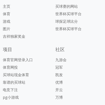
主页
买球赛的网站
体育
世界杯买球平台
游戏
球探足球比分
图片
世界杯买球平台
吉祥独家奖金
项目
社区
体育官网登录入口
九游会
体育网投
冠军
买球站现金体育
凯发
靠谱的买球站
优博
电竞下注
开云
pg小游戏
万博