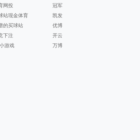
育网投
冠军
球站现金体育
凯发
谱的买球站
优博
竞下注
开云
g小游戏
万博