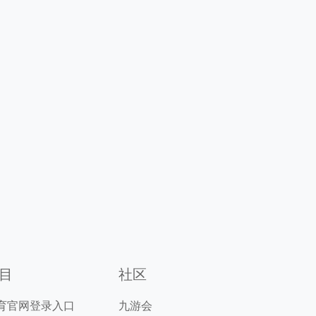
目
社区
育官网登录入口
九游会