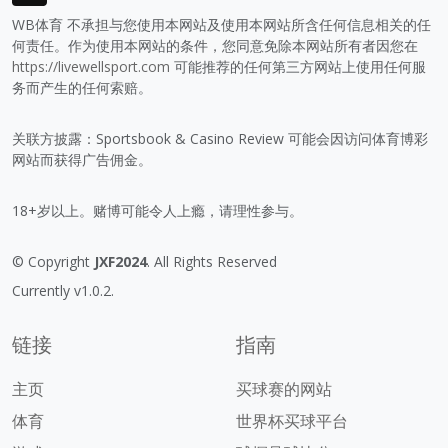
WB体育 不承担与您使用本网站及使用本网站所含任何信息相关的任
何责任。作为使用本网站的条件，您同意免除本网站所有者因您在
https://livewellsport.com
可能推荐的任何第三方网站上使用任何服
务而产生的任何索赔。
关联方披露：Sportsbook & Casino Review 可能会因访问体育博彩
网站而获得广告佣金。
18+岁以上。赌博可能令人上瘾，请理性参与。
© Copyright
JXF2024
. All Rights Reserved
Currently v1.0.2.
链接
指南
主页
买球赛的网站
体育
世界杯买球平台