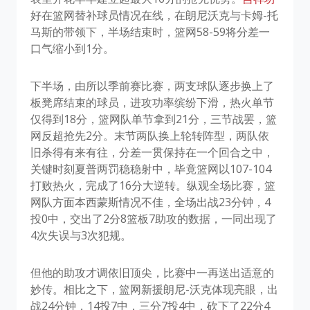
好在篮网替补球员情况在线，在朗尼沃克与卡姆-托
马斯的带领下，半场结束时，篮网58-59将分差一
口气缩小到1分。
下半场，由所以季前赛比赛，两支球队逐步换上了
板凳席结束的球员，进攻功率缤纷下滑，热火单节
仅得到18分，篮网队单节拿到21分，三节战罢，篮
网反超抢先2分。末节两队换上轮转阵型，两队依
旧杀得有来有往，分差一贯保持在一个回合之中，
关键时刻夏普两罚稳稳射中，毕竟篮网以107-104
打败热火，完成了16分大逆转。纵观全场比赛，篮
网队方面本西蒙斯情况不佳，全场出战23分钟，4
投0中，交出了2分8篮板7助攻的数据，一同出现了
4次失误与3次犯规。
但他的助攻才调依旧顶尖，比赛中一再送出适意的
妙传。相比之下，篮网新援朗尼-沃克体现亮眼，出
战24分钟，14投7中，三分7投4中，砍下了22分4