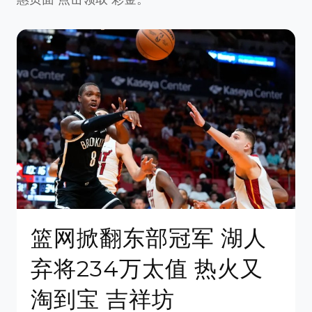
篮网掀翻东部冠军 湖人
弃将234万太值 热火又
淘到宝 吉祥坊