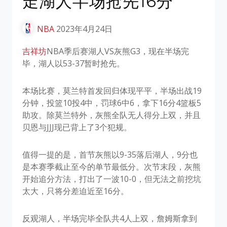
走湖人半场抢先16分
NBA
2023年4月24日
吉祥坊
NBA季后赛湖人VS灰熊G3，现在半场完
毕，湖人以53-37暂时抢先。
本场比赛，莫兰特首发回归体现平平，半场出战19
分钟，投篮10投4中，罚球6中6，拿下16分4篮板5
助攻。除莫兰特外，灰熊全队无人得分上双，并且
贝恩与JJJ现已背上了3个犯规。
值得一提的是，首节灰熊以9-35落后湖人，9分也
是本赛季截止至今的单节最低分。次节末段，灰熊
开始追分方法，打出了一波10-0，但无法之前挖坑
太大，只将分差迫近至16分。
反观湖人，半场完毕全队共4人上双，詹姆斯拿到