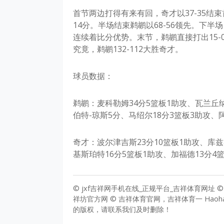
首节两边打得有来有回，奇才以37-35
14分。半场结束鹈鹕以68-56领先。下
连续着比分优势。末节，鹈鹕直接打出15
究竟，鹈鹕132-112大胜奇才。
球员数据：
鹈鹕：麦科勒姆34分5篮板1助攻、瓦兰丘纳
伯特-琼斯5分、马绍尔18分3篮板3助攻、
奇才：波尔津吉斯23分10篮板1助攻、库兹
基斯珀特16分5篮板1助攻、加福德13分4
© jxf吉祥网手机在线_正规平台_吉祥体育网址 © 吉
祥坊官方网 © 吉祥体育官网，吉祥体育一 Hao
的版权，请联系我们及时删除！