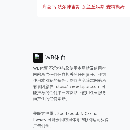
库兹马
波尔津吉斯
瓦兰丘纳斯
麦科勒姆
WB体育
WB体育 不承担与您使用本网站及使用本
网站所含任何信息相关的任何责任。作为
使用本网站的条件，您同意免除本网站所
有者因您在
https://livewellsport.com
可
能推荐的任何第三方网站上使用任何服务
而产生的任何索赔。
关联方披露：Sportsbook & Casino
Review 可能会因访问体育博彩网站而获得
广告佣金。