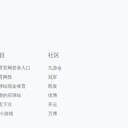
目
社区
育官网登录入口
九游会
育网投
冠军
球站现金体育
凯发
谱的买球站
优博
竞下注
开云
g小游戏
万博