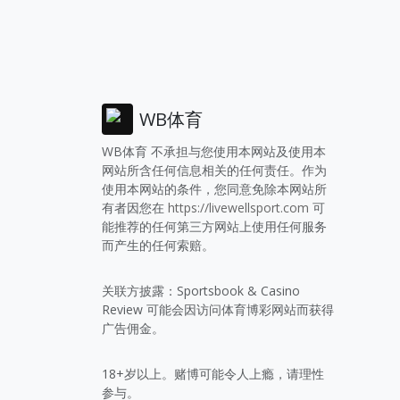
WB体育
WB体育 不承担与您使用本网站及使用本
网站所含任何信息相关的任何责任。作为
使用本网站的条件，您同意免除本网站所
有者因您在
https://livewellsport.com
可
能推荐的任何第三方网站上使用任何服务
而产生的任何索赔。
关联方披露：Sportsbook & Casino
Review 可能会因访问体育博彩网站而获得
广告佣金。
18+岁以上。赌博可能令人上瘾，请理性
参与。