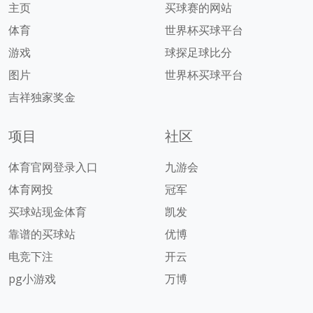
主页
买球赛的网站
体育
世界杯买球平台
游戏
球探足球比分
图片
世界杯买球平台
吉祥独家奖金
项目
社区
体育官网登录入口
九游会
体育网投
冠军
买球站现金体育
凯发
靠谱的买球站
优博
电竞下注
开云
pg小游戏
万博