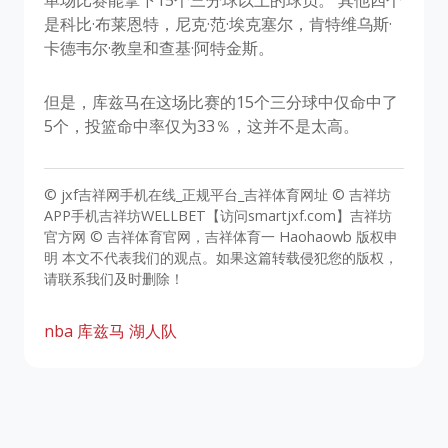
单场比赛能拿下15个三分球以上的球员。 其他四个
是科比·布莱恩特，尼克·范·埃克塞尔，肯特维乌斯·
卡德韦尔·教皇和查基·阿特金斯。
但是，库兹马在这场比赛的15个三分球中仅命中了
5个，投篮命中率仅为33％，这并不是太高。
© jxf吉祥网手机在线_正规平台_吉祥体育网址 © 吉祥坊
APP手机吉祥坊WELLBET【访问smartjxf.com】吉祥坊
官方网 © 吉祥体育官网，吉祥体育一 Haohaowb 版权申
明 本文不代表我们的观点。如果这篇转载侵犯您的版权，
请联系我们及时删除！
nba
库兹马
湖人队