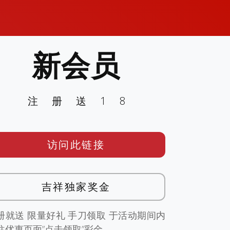
新会员
注册送18
访问此链接
吉祥独家奖金
册就送 限量好礼 手刀领取 于活动期间内
往优惠页面”点击领取”彩金。