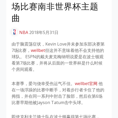
场比赛南非世界杯主题
曲
NBA
2018年5月31日
由于脑震荡症状，Kevin Love并未参加东部决赛第
7场比赛，
wellbet
但这并不意味着他不会支持他的
球队。 ESPN的戴夫麦克梅纳明说爱是在波士顿观
看第7场比赛，并将从后面的一世界杯是什么时候
个房间观看。
本赛季，爱与侥幸受伤运气不佳。
wellbet官网
他
在一场浮躁的比赛中断手，对着步行者卡住了他的
拇指，并在同一系列中肘击了脸部，然后在第6场
比赛早期他被Jayson Tatum击中头球。
即使克利夫兰骑士队在波士顿赢得第七场比赛，