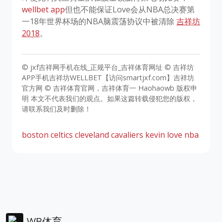
wellbet app
但也不能保证Love会从NBA总决赛第
一18年世界杯场的NBA脑震荡协议中被清除
吉祥坊
2018
。
© jxf吉祥网手机在线_正规平台_吉祥体育网址 © 吉祥坊
APP手机吉祥坊WELLBET【访问smartjxf.com】吉祥坊
官方网 © 吉祥体育官网，吉祥体育一 Haohaowb 版权申
明 本文不代表我们的观点。如果这篇转载侵犯您的版权，
请联系我们及时删除！
boston celtics
cleveland cavaliers
kevin love
nba
WB体育