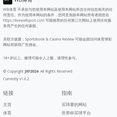
WB体育 不承担与您使用本网站及使用本网站所含任何信息相关的任
何责任。作为使用本网站的条件，您同意免除本网站所有者因您在
https://livewellsport.com
可能推荐的任何第三方网站上使用任何服
务而产生的任何索赔。
关联方披露：Sportsbook & Casino Review 可能会因访问体育博彩
网站而获得广告佣金。
18+岁以上。赌博可能令人上瘾，请理性参与。
© Copyright
JXF2024
. All Rights Reserved
Currently v1.0.2.
链接
指南
主页
买球赛的网站
体育
世界杯买球平台