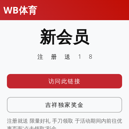
WB体育
新会员
注册送18
访问此链接
吉祥独家奖金
注册就送 限量好礼 手刀领取 于活动期间内前往优
惠页面”点击领取”彩金。