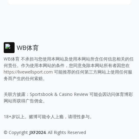
WB体育
WB体育 不承担与您使用本网站及使用本网站所含任何信息相关的任
何责任。作为使用本网站的条件，您同意免除本网站所有者因您在
https://livewellsport.com
可能推荐的任何第三方网站上使用任何服
务而产生的任何索赔。
关联方披露：Sportsbook & Casino Review 可能会因访问体育博彩
网站而获得广告佣金。
18+岁以上。赌博可能令人上瘾，请理性参与。
© Copyright
JXF2024
. All Rights Reserved