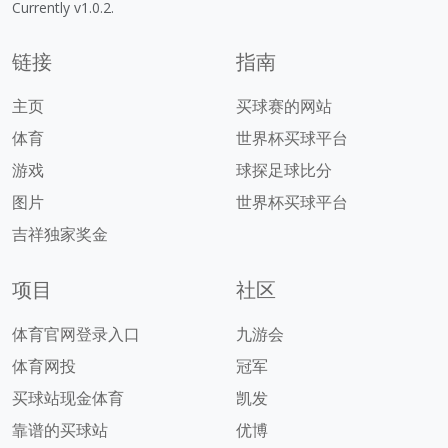
Currently v1.0.2.
链接
指南
主页
买球赛的网站
体育
世界杯买球平台
游戏
球探足球比分
图片
世界杯买球平台
吉祥独家奖金
项目
社区
体育官网登录入口
九游会
体育网投
冠军
买球站现金体育
凯发
靠谱的买球站
优博