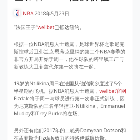
NBA
2018年5月23日
“法国王子”
wellbet
已抵达纽约。
根据一位NBA消息人士透露，足球世界杯之歌尼克
斯控球后卫弗兰克·恩蒂克里纳的第二个NBA赛季的
非官方开局开始于周一，他在球队的塔里镇工厂与
新教练大卫菲兹代尔第一次挤在一起。
19岁的Ntilikina周日在法国从他的家乡度过了5个
半星期的飞机。据NBA消息人士透露，
wellbet官网
Fizdale将于周一与球员进行第一次非正式训练，因
为尼克斯队的三名年轻控卫-Ntilikina，Emmanuel
Mudiay和Trey Burke将在场。
另外还有他们2017年的二轮秀Damyean Dotson和
在孟菲斯为Fizdale效力的特洛伊威廉姆斯。