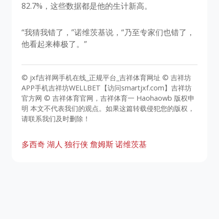
82.7%，这些数据都是他的生计新高。
“我猜我错了，”诺维茨基说，“乃至专家们也错了，
他看起来棒极了。”
© jxf吉祥网手机在线_正规平台_吉祥体育网址 © 吉祥坊
APP手机吉祥坊WELLBET【访问smartjxf.com】吉祥坊
官方网 © 吉祥体育官网，吉祥体育一 Haohaowb 版权申
明 本文不代表我们的观点。如果这篇转载侵犯您的版权，
请联系我们及时删除！
多西奇
湖人
独行侠
詹姆斯
诺维茨基