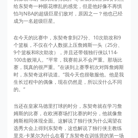
给东契奇一种眼花缭乱的感觉，但是他好像不再惧
怕与NBA的超级巨星们敌对，原因之一？他也已经
成为一名超级巨星。
在今天的比赛中，东契奇拿到27分、10次助攻和9
个篮板，不仅在个人数据上压詹姆斯一头（25分、
9个篮板和8次助攻），并且还带领独行侠以114-
100击败湖人。“平常，我赛前从不会严重。那场比
赛，我真的很严重。”在谈到上赛季初次对阵詹姆斯
时，东契奇这样说道。“我今天也很敬服他。他是我
生长过程中的偶像，现在仍然是，所以没什么不同
的。”
当还在皇家马德里打球的时分，东契奇就在学习詹
姆斯的比赛，在欧洲赛场打比赛的时分，他就像詹
姆斯相同体现全面。这解说了独行侠为什么渴望在
选秀大会上得到东契奇，这也解说了独行侠主教练
里克-卡莱尔为什么在看了东契奇在训练营的第一场