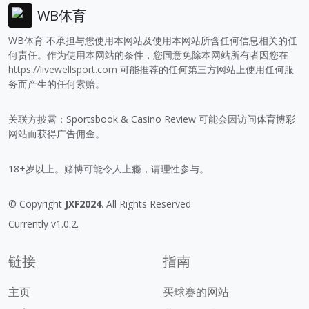
WB体育
WB体育 不承担与您使用本网站及使用本网站所含任何信息相关的任
何责任。作为使用本网站的条件，您同意免除本网站所有者因您在
https://livewellsport.com
可能推荐的任何第三方网站上使用任何服
务而产生的任何索赔。
关联方披露：Sportsbook & Casino Review 可能会因访问体育博彩
网站而获得广告佣金。
18+岁以上。赌博可能令人上瘾，请理性参与。
© Copyright
JXF2024
. All Rights Reserved
Currently v1.0.2.
链接
指南
主页
买球赛的网站