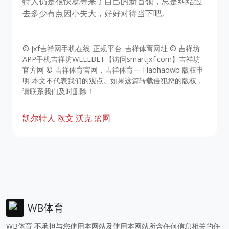
特人仍是很快就等来了自己的新首领，总是纠结过
去多少有点因小失大，好好对待当下吧。
© jxf吉祥网手机在线_正规平台_吉祥体育网址 © 吉祥坊
APP手机吉祥坊WELLBET【访问smartjxf.com】吉祥坊
官方网 © 吉祥体育官网，吉祥体育一 Haohaowb 版权申
明 本文不代表我们的观点。如果这篇转载侵犯您的版权，
请联系我们及时删除！
凯尔特人
欧文
沃克
篮网
WB体育
WB体育 不承担与您使用本网站及使用本网站所含任何信息相关的任