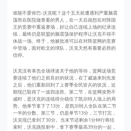
谁能不爱肯巴-沃克呢？这个五天前遭遇到严重脑震
荡而在医院做查看的男人，在一天后就想在对阵国
王的竞赛中重返赛场，好让自己连续上场的纪录连
续，最终仍是联盟的脑震荡保护程序让沃克不得不
休战一场。终于，他被批准可以在对阵篮网的竞赛
中登场，面对欧文的球队，沃克天然有着要必胜的
信仰。
沃克没有辜负全场球迷关于他的等待，篮网这场竞
赛连续了他们之前良好的状况，在丁威迪来到先发
之后，他们重新回到了上赛季全民皆兵的状况，近
期现已取得了一波四连胜。第二节，在篮网攻势不
减时，是沃克的连续得分稳住了凯尔特人场上的局
势。他单节拿下了13分，是凯尔特人全队在第二节
一半的分数。第三节，仍是单节13分，三节打完，
沃克现已拿到了30分。当末节还剩余1分钟行将结
束时，沃克跳投射中，拿下赛季最高39分的一起，