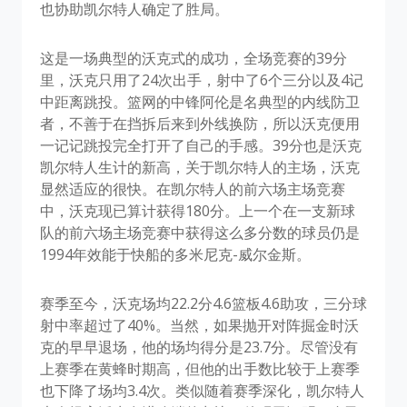
也协助凯尔特人确定了胜局。
这是一场典型的沃克式的成功，全场竞赛的39分
里，沃克只用了24次出手，射中了6个三分以及4记
中距离跳投。篮网的中锋阿伦是名典型的内线防卫
者，不善于在挡拆后来到外线换防，所以沃克便用
一记记跳投完全打开了自己的手感。39分也是沃克
凯尔特人生计的新高，关于凯尔特人的主场，沃克
显然适应的很快。在凯尔特人的前六场主场竞赛
中，沃克现已算计获得180分。上一个在一支新球
队的前六场主场竞赛中获得这么多分数的球员仍是
1994年效能于快船的多米尼克-威尔金斯。
赛季至今，沃克场均22.2分4.6篮板4.6助攻，三分球
射中率超过了40%。当然，如果抛开对阵掘金时沃
克的早早退场，他的场均得分是23.7分。尽管没有
上赛季在黄蜂时期高，但他的出手数比较于上赛季
也下降了场均3.4次。类似随着赛季深化，凯尔特人