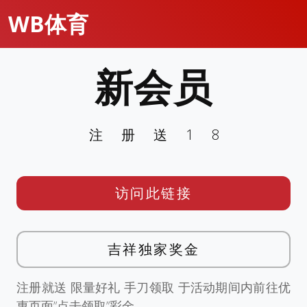
WB体育
新会员
注册送18
访问此链接
吉祥独家奖金
注册就送 限量好礼 手刀领取 于活动期间内前往优
惠页面”点击领取”彩金。