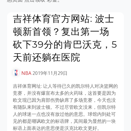
吉祥体育官方网站: 波士
顿新首领？复出第一场
砍下39分的肯巴沃克，5
天前还躺在医院
NBA
2019年11月29日
吉祥体育网址: 让人等待已久的凯尔特人对决篮网的
竞赛，并没有爆宣布太多的火药味，这首要是因为
欧文现已因为肩部伤势缺席了多场竞赛，今天也没
有随队来到波士顿。不过尽管欧文没来，但凯尔特
人的球迷一点也没有放过他的意思。球馆内到处可
见的都是嘲讽欧文的标语牌，其间最为显然的一块
标语上面表达的意思便是沃克比欧文更好。