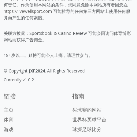
何责任。作为使用本网站的条件，您同意免除本网站所有者因您在
https://livewellsport.com
可能推荐的任何第三方网站上使用任何服
务而产生的任何索赔。
关联方披露：Sportsbook & Casino Review 可能会因访问体育博彩
网站而获得广告佣金。
18+岁以上。赌博可能令人上瘾，请理性参与。
© Copyright
JXF2024
. All Rights Reserved
Currently v1.0.2.
链接
指南
主页
买球赛的网站
体育
世界杯买球平台
游戏
球探足球比分