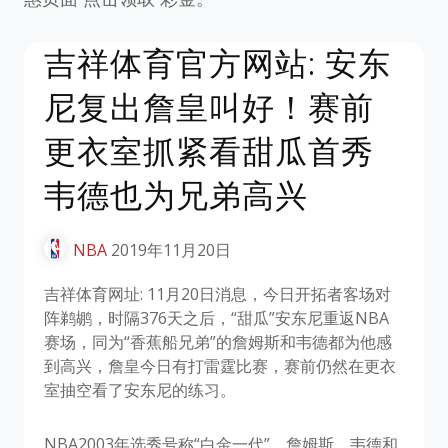
吉祥体育官方网站: 安东
尼复出詹皇叫好！赛前
更衣室抓紧看甜瓜首秀
韦德也为兄弟高兴
NBA
2019年11月20日
吉祥体育网址: 11月20日消息，今日开拓者客场对
阵鹈鹕，时隔376天之后，“甜瓜”安东尼重返NBA
赛场，同为“香蕉船兄弟”的詹姆斯和韦德都为他感
到高兴，詹皇今日有打雷霆比赛，赛前仍然在更衣
室抽空看了安东尼的练习。
NBA2003年选秀号称“白金一代”，詹姆斯、韦德和