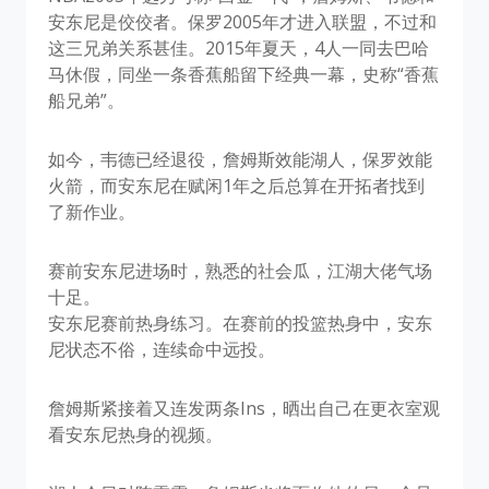
安东尼是佼佼者。保罗2005年才进入联盟，不过和
这三兄弟关系甚佳。2015年夏天，4人一同去巴哈
马休假，同坐一条香蕉船留下经典一幕，史称“香蕉
船兄弟”。
如今，韦德已经退役，詹姆斯效能湖人，保罗效能
火箭，而安东尼在赋闲1年之后总算在开拓者找到
了新作业。
赛前安东尼进场时，熟悉的社会瓜，江湖大佬气场
十足。
安东尼赛前热身练习。在赛前的投篮热身中，安东
尼状态不俗，连续命中远投。
詹姆斯紧接着又连发两条Ins，晒出自己在更衣室观
看安东尼热身的视频。