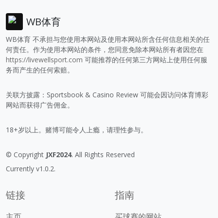
WB体育
WB体育 不承担与您使用本网站及使用本网站所含任何信息相关的任
何责任。作为使用本网站的条件，您同意免除本网站所有者因您在
https://livewellsport.com
可能推荐的任何第三方网站上使用任何服
务而产生的任何索赔。
关联方披露：Sportsbook & Casino Review 可能会因访问体育博彩
网站而获得广告佣金。
18+岁以上。赌博可能令人上瘾，请理性参与。
© Copyright
JXF2024
. All Rights Reserved
Currently v1.0.2.
链接
指南
主页
买球赛的网站