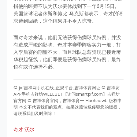
指使的医师不认为沃尔要休战到下一年6月15日。
美国篮球记者休斯和鲍比-马克斯都表示，奇才的请
求遭到回绝，这个结果并不令人惊奇。
而对奇才来说，他们无法获得伤病球员特例，并没
有造成严峻的影响。奇才本赛季阵容实力一般，打
入季后赛的期望不大，而且球队总薪资现已接近奢
华税起征线，他们即便是获得伤病球员特例，最终
也有或许选择不必。
© jxf吉祥网手机在线_正规平台_吉祥体育网址 © 吉祥坊
APP手机吉祥坊WELLBET【访问smartjxf.com】吉祥坊
官方网 © 吉祥体育官网，吉祥体育一 Haohaowb 版权申
明 本文不代表我们的观点。如果这篇转载侵犯您的版权，
请联系我们及时删除！
奇才
沃尔