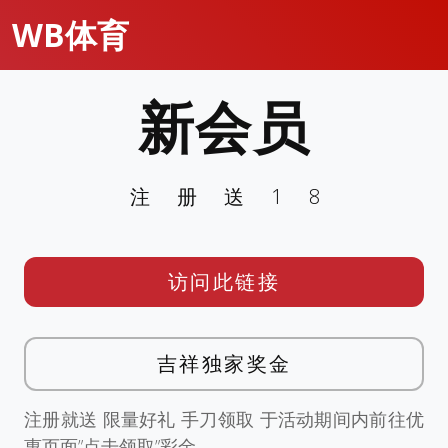
WB体育
新会员
注册送18
访问此链接
吉祥独家奖金
注册就送 限量好礼 手刀领取 于活动期间内前往优
惠页面”点击领取”彩金。