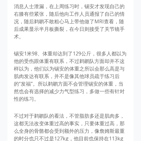
消息人士泄漏，在上周练习时，锡安才发现自己的
右膝有些紧张，随后他向工作人员通报了自己的情
况，随后鹈鹕不敢粗心马上带他做了MRI查看，随
后成果显示半月板撕裂，在今日则接受了关节镜手
术。
锡安1米98、体重却达到了129公斤，很多人都以为
他的受伤跟体重有联系，不过鹈鹕队方面却并不这
样以为，他们以为锡安的体重之所以会那么高是与
肌肉发达有联系，并不是像其他球员疏于练习后
的“发福”。所以鹈鹕方面不会管理锡安的体重，当
然也会有选择的减少力气型练习，多做一些有针对
性的练习。
不过对于鹈鹕队的看法，不管脂肪多还是肌肉多，
这都无法改变体重过高的事实，只要体重过高，那
么全身的骨骼都会受到额外的压力，像詹姆斯最重
的时分也只不过是127kg，他目前也保持在113kg