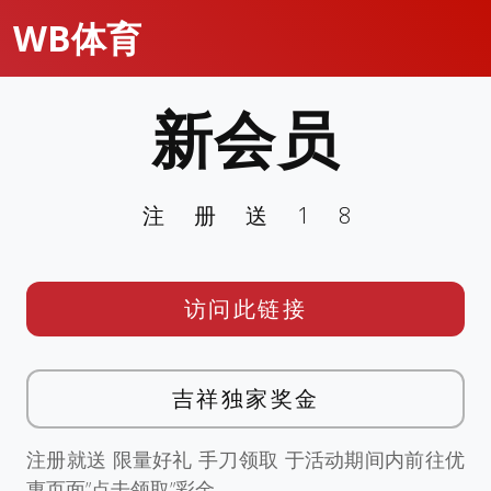
WB体育
新会员
注册送18
访问此链接
吉祥独家奖金
注册就送 限量好礼 手刀领取 于活动期间内前往优
惠页面”点击领取”彩金。