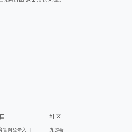
目
社区
育官网登录入口
九游会