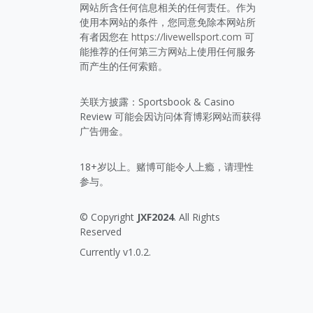
网站所含任何信息相关的任何责任。作为
使用本网站的条件，您同意免除本网站所
有者因您在
https://livewellsport.com
可
能推荐的任何第三方网站上使用任何服务
而产生的任何索赔。
关联方披露：Sportsbook & Casino
Review 可能会因访问体育博彩网站而获得
广告佣金。
18+岁以上。赌博可能令人上瘾，请理性
参与。
© Copyright
JXF2024
. All Rights
Reserved
Currently v1.0.2.