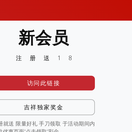
新会员
注册送18
访问此链接
吉祥独家奖金
册就送 限量好礼 手刀领取 于活动期间内
往优惠页面”点击领取”彩金。