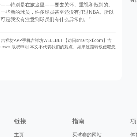
情——特别是在旅途里——要去关怀、重视和做到的。
一些新的球员，许多球员甚至还没有打过NBA。所以
可是我没有注意到球员们有什么异常的。”
祥坊APP手机吉祥坊WELLBET【访问smartjxf.com】吉
haowb 版权申明 本文不代表我们的观点。如果这篇转载侵犯您
链接
指南
项
主页
买球赛的网站
体