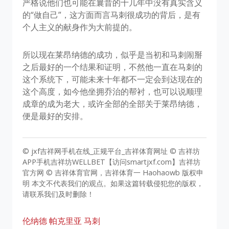
严格说他们也可能在曩昔的十几年中没有真实含义
的“做自己”，这方面而言马刺很成功的背后，是有
个人主义的献身作为大前提的。
所以现在莱昂纳德的成功，似乎是当初和马刺闹掰
之后最好的一个结果和证明，不然他一直在马刺的
这个系统下，可能未来十年都不一定会到达现在的
这个高度，如今他坐拥乔治的帮衬，也可以说顺理
成章的成为老大，或许全部的全部关于莱昂纳德，
便是最好的安排。
© jxf吉祥网手机在线_正规平台_吉祥体育网址 © 吉祥坊
APP手机吉祥坊WELLBET【访问smartjxf.com】吉祥坊
官方网 © 吉祥体育官网，吉祥体育一 Haohaowb 版权申
明 本文不代表我们的观点。如果这篇转载侵犯您的版权，
请联系我们及时删除！
伦纳德
帕克里亚
马刺