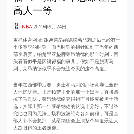
高人一等
NBA
2019年9月24日
吉祥体育网址: 距离莱昂纳德脱离马刺之后已经有一
个多赛季的时刻，而当时刻的指针回到了当年的西
部季后赛，帕楚里亚垫脚莱昂纳德的那个时刻，回
头看看似乎是因祸得福的事儿，假如不是脱离马
刺，莱昂纳德似乎不会抵达今天的这个高度。
当年在西部季后赛，勇士和马刺的那场竞赛让全部
人记忆犹新。正是帕楚里亚的那一个黑脚，直接毁
掉了马刺队，莱昂纳德终究报销而且终究被勇士筛
选，实际上那一年莱昂纳德的状况十分好，不过终
究他也因为无法上场和波波维奇各奔前程，可是全
部人都不会想到，莱昂纳德会上演整个年度最让人
大跌眼镜的王者逆袭。