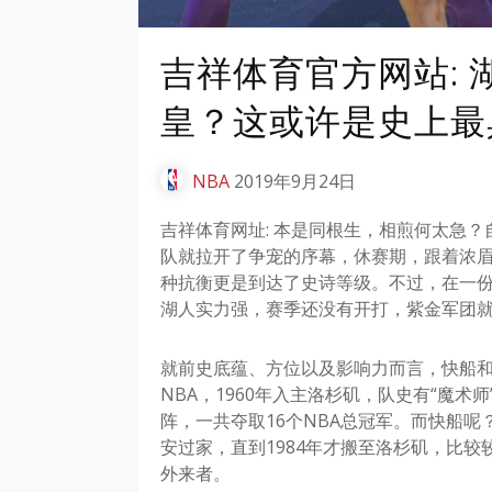
吉祥体育官方网站:
皇？这或许是史上最
NBA
2019年9月24日
吉祥体育网址: 本是同根生，相煎何太急？
队就拉开了争宠的序幕，休赛期，跟着浓
种抗衡更是到达了史诗等级。不过，在一份
湖人实力强，赛季还没有开打，紫金军团
就前史底蕴、方位以及影响力而言，快船和
NBA，1960年入主洛杉矶，队史有“魔
阵，一共夺取16个NBA总冠军。而快船呢
安过家，直到1984年才搬至洛杉矶，比较
外来者。