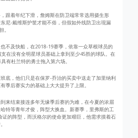
备，跟着年纪下滑，詹姆斯在防卫端常常选用摄生形
东尼-戴维斯护筐才能不俗，但假如外线防卫出现漏
担。
不及快船，在2018-19赛季，依靠一众草根球员的
四支在没有全明星球员基础上拿到至少45胜的球队。在
将具有杜兰特的勇士拖入第六场。
班底，他们只是在保罗-乔治的买卖中送走了加里纳利
原有季后赛实力的基础上大大提升了上限。
的到来结束接连多年无缘季后赛的为难，在今夏的浓眉
及哈特等青年才俊，阵型大换血。新赛季，里弗斯的工
验证的阵型，而沃格尔的使命更加艰巨，他需求摸着石
转。