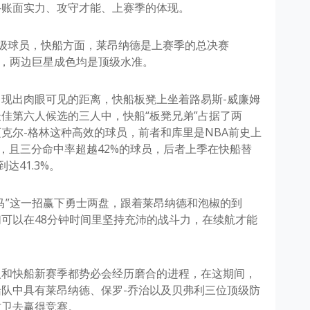
—账面实力、攻守才能、上赛季的体现。
级球员，快船方面，莱昂纳德是上赛季的总决赛
一，两边巨星成色均是顶级水准。
现出肉眼可见的距离，快船板凳上坐着路易斯-威廉姆
佳第六人候选的三人中，快船“板凳兄弟”占据了两
克尔-格林这种高效的球员，前者和库里是NBA前史上
分，且三分命中率超越42%的球员，后者上季在快船替
达41.3%。
马”这一招赢下勇士两盘，跟着莱昂纳德和泡椒的到
可以在48分钟时间里坚持充沛的战斗力，在续航才能
人和快船新赛季都势必会经历磨合的进程，在这期间，
队中具有莱昂纳德、保罗-乔治以及贝弗利三位顶级防
防卫去赢得竞赛。