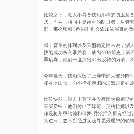
比较之下，湖人不具备快船那样的防卫装
式，库兹马相同不是超卓的防卫者，尽管安
洞，那么频频“堵枪眼”也会添加浓眉哥的负
就上赛季的体现以及阵型稳定性来说，湖人也
快船成功杀入季后赛，成为NBA前史上第
季后赛，他们一度演出31分反转的好戏，
今年夏天，快船保留了上赛季的大部分阵型
和亚历山大，而小卡和泡椒的加盟则是在
比较快船，湖人上赛季并没有因为詹姆斯
哥买卖中，他们付出了球哥、英格拉姆以
作是将莱昂纳德和保罗-乔治插入原有经过
头过河，去不断经过实验寻觅最理想的轮