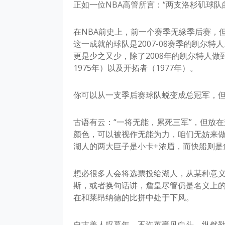
正如一位NBA高管所言：“两支洛杉矶球
在NBA前史上，前一个赛季无缘季后赛，
这一成就的球队是2007-08赛季的凯尔
更是少之又少，除了2008年的凯尔特人做
1975年）以及开拓者（1977年）。
你可以从一支季后赛球队蜕变成总冠军，但
古语有云：“一将无能，累死三军”，但放
颜色，可以被视作无能为力，咱们无妨来
湖人的两大巨子是小卡+浓眉，而快船则是
想必很多人会将选票投给湖人，从某种意义
斯，或者换句话讲，詹皇尽管仍是名义上
在和莱昂纳德的比拼中处于下风。
自古美人叹暮年，不许英豪见白头，纵然