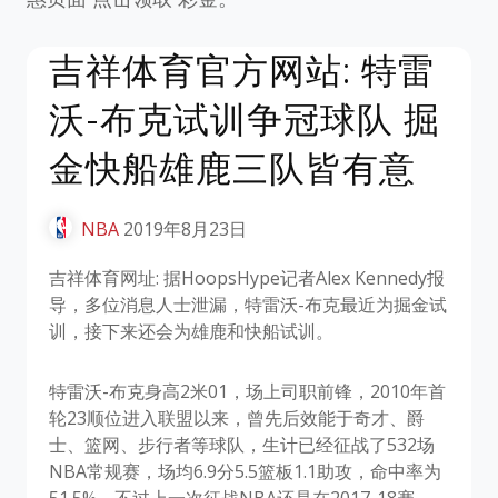
吉祥体育官方网站: 特雷
沃-布克试训争冠球队 掘
金快船雄鹿三队皆有意
NBA
2019年8月23日
吉祥体育网址: 据HoopsHype记者Alex Kennedy报
导，多位消息人士泄漏，特雷沃-布克最近为掘金试
训，接下来还会为雄鹿和快船试训。
特雷沃-布克身高2米01，场上司职前锋，2010年首
轮23顺位进入联盟以来，曾先后效能于奇才、爵
士、篮网、步行者等球队，生计已经征战了532场
NBA常规赛，场均6.9分5.5篮板1.1助攻，命中率为