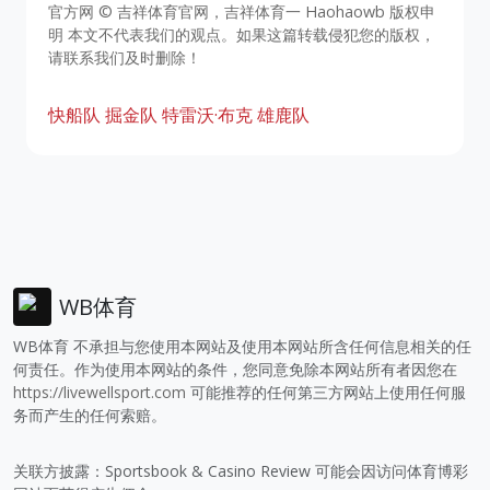
官方网 © 吉祥体育官网，吉祥体育一 Haohaowb 版权申
明 本文不代表我们的观点。如果这篇转载侵犯您的版权，
请联系我们及时删除！
快船队
掘金队
特雷沃·布克
雄鹿队
WB体育
WB体育 不承担与您使用本网站及使用本网站所含任何信息相关的任
何责任。作为使用本网站的条件，您同意免除本网站所有者因您在
https://livewellsport.com
可能推荐的任何第三方网站上使用任何服
务而产生的任何索赔。
关联方披露：Sportsbook & Casino Review 可能会因访问体育博彩