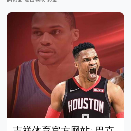
吉祥体育官方网站: 巴克