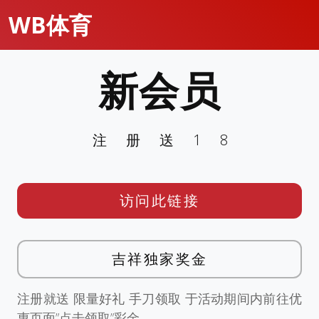
WB体育
新会员
注册送18
访问此链接
吉祥独家奖金
注册就送 限量好礼 手刀领取 于活动期间内前往优
惠页面”点击领取”彩金。