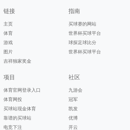
链接
指南
主页
买球赛的网站
体育
世界杯买球平台
游戏
球探足球比分
图片
世界杯买球平台
吉祥独家奖金
项目
社区
体育官网登录入口
九游会
体育网投
冠军
买球站现金体育
凯发
靠谱的买球站
优博
电竞下注
开云