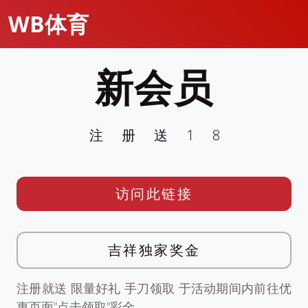
WB体育
新会员
注册送18
访问此链接
吉祥独家奖金
注册就送 限量好礼 手刀领取 于活动期间内前往优
惠页面”点击领取”彩金。