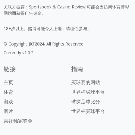
关联方披露：Sportsbook & Casino Review 可能会因访问体育博彩
网站而获得广告佣金。
18+岁以上。赌博可能令人上瘾，请理性参与。
© Copyright
JXF2024
. All Rights Reserved
Currently v1.0.2.
链接
指南
主页
买球赛的网站
体育
世界杯买球平台
游戏
球探足球比分
图片
世界杯买球平台
吉祥独家奖金