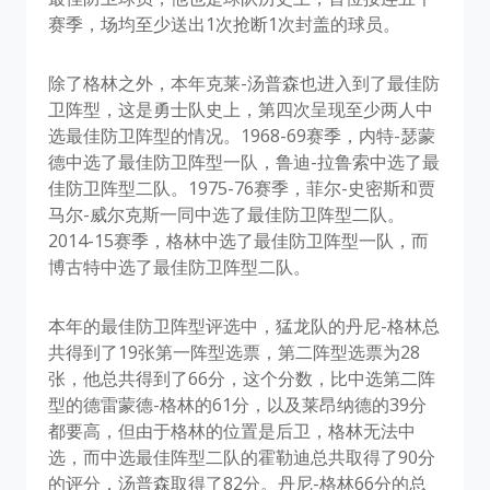
赛季，场均至少送出1次抢断1次封盖的球员。
除了格林之外，本年克莱-汤普森也进入到了最佳防
卫阵型，这是勇士队史上，第四次呈现至少两人中
选最佳防卫阵型的情况。1968-69赛季，内特-瑟蒙
德中选了最佳防卫阵型一队，鲁迪-拉鲁索中选了最
佳防卫阵型二队。1975-76赛季，菲尔-史密斯和贾
马尔-威尔克斯一同中选了最佳防卫阵型二队。
2014-15赛季，格林中选了最佳防卫阵型一队，而
博古特中选了最佳防卫阵型二队。
本年的最佳防卫阵型评选中，猛龙队的丹尼-格林总
共得到了19张第一阵型选票，第二阵型选票为28
张，他总共得到了66分，这个分数，比中选第二阵
型的德雷蒙德-格林的61分，以及莱昂纳德的39分
都要高，但由于格林的位置是后卫，格林无法中
选，而中选最佳阵型二队的霍勒迪总共取得了90分
的评分，汤普森取得了82分。丹尼-格林66分的总