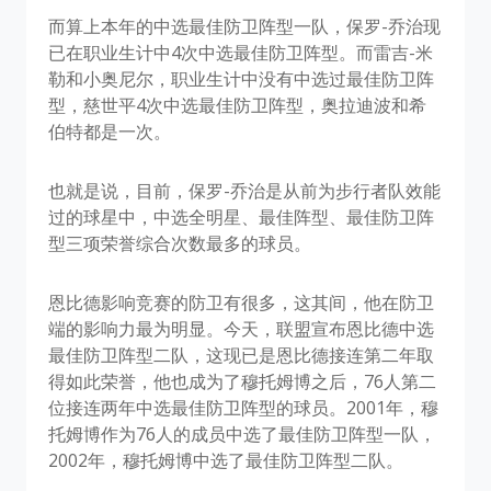
而算上本年的中选最佳防卫阵型一队，保罗-乔治现
已在职业生计中4次中选最佳防卫阵型。而雷吉-米
勒和小奥尼尔，职业生计中没有中选过最佳防卫阵
型，慈世平4次中选最佳防卫阵型，奥拉迪波和希
伯特都是一次。
也就是说，目前，保罗-乔治是从前为步行者队效能
过的球星中，中选全明星、最佳阵型、最佳防卫阵
型三项荣誉综合次数最多的球员。
恩比德影响竞赛的防卫有很多，这其间，他在防卫
端的影响力最为明显。今天，联盟宣布恩比德中选
最佳防卫阵型二队，这现已是恩比德接连第二年取
得如此荣誉，他也成为了穆托姆博之后，76人第二
位接连两年中选最佳防卫阵型的球员。2001年，穆
托姆博作为76人的成员中选了最佳防卫阵型一队，
2002年，穆托姆博中选了最佳防卫阵型二队。