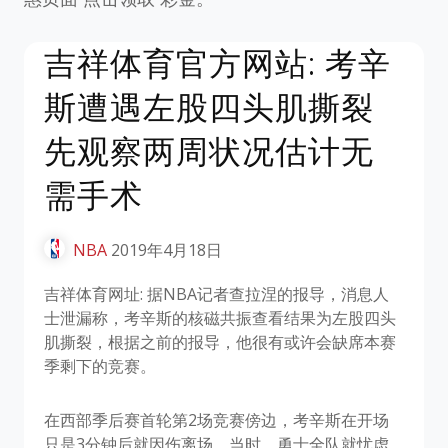
吉祥体育官方网站: 考辛
斯遭遇左股四头肌撕裂
先观察两周状况估计无
需手术
NBA
2019年4月18日
吉祥体育网址: 据NBA记者查拉涅的报导，消息人
士泄漏称，考辛斯的核磁共振查看结果为左股四头
肌撕裂，根据之前的报导，他很有或许会缺席本赛
季剩下的竞赛。
在西部季后赛首轮第2场竞赛傍边，考辛斯在开场
只是3分钟后就因伤离场。当时，勇士全队就忧虑