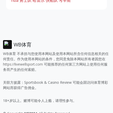
nba
勇士队
哈雷尔
快船队
考辛斯
WB体育
WB体育 不承担与您使用本网站及使用本网站所含任何信息相关的任
何责任。作为使用本网站的条件，您同意免除本网站所有者因您在
https://livewellsport.com
可能推荐的任何第三方网站上使用任何服
务而产生的任何索赔。
关联方披露：Sportsbook & Casino Review 可能会因访问体育博彩
网站而获得广告佣金。
18+岁以上。赌博可能令人上瘾，请理性参与。