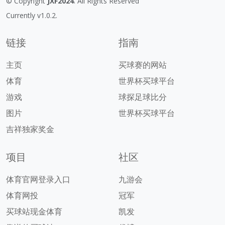
© Copyright
JXF2024
. All Rights Reserved
Currently v1.0.2.
链接
指南
主页
买球赛的网站
体育
世界杯买球平台
游戏
球探足球比分
图片
世界杯买球平台
吉祥独家奖金
项目
社区
体育官网登录入口
九游会
体育网投
冠军
买球站现金体育
凯发