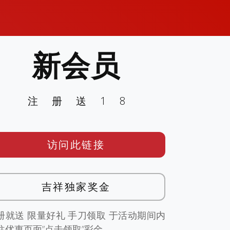
新会员
注册送18
访问此链接
吉祥独家奖金
册就送 限量好礼 手刀领取 于活动期间内
往优惠页面”点击领取”彩金。