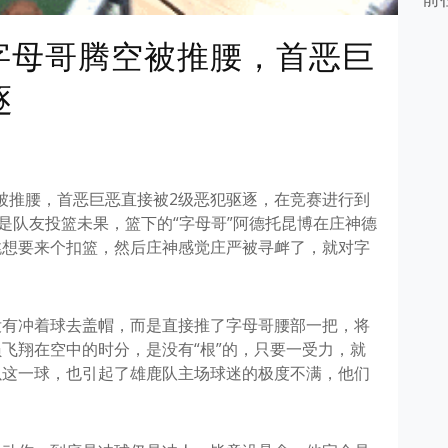
 字母哥腾空被推腰，首恶巨
逐
空被推腰，首恶巨恶直接被2级恶犯驱逐，在竞赛进行到
是队友投篮未果，篮下的“字母哥”阿德托昆博在庄神德
跳想要来个扣篮，然后庄神感觉庄严被寻衅了，就对字
没有冲着球去盖帽，而是直接推了字母哥腰部一把，将
飞翔在空中的时分，是没有“根”的，只要一受力，就
以这一球，也引起了雄鹿队主场球迷的极度不满，他们