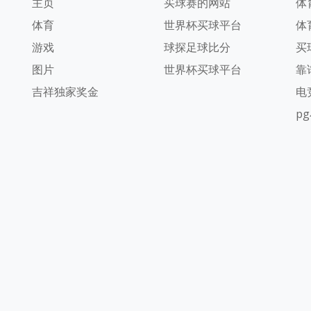
主页
买球赛的网站
体
体育
世界杯买球平台
体
游戏
球探足球比分
买
图片
世界杯买球平台
靠
吉祥独家奖金
电
p