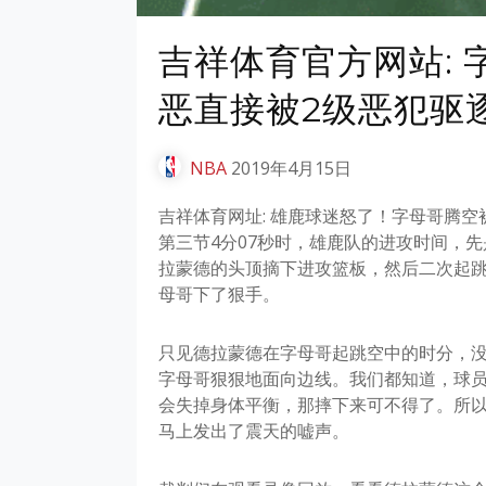
吉祥体育官方网站:
恶直接被2级恶犯驱
NBA
2019年4月15日
吉祥体育网址: 雄鹿球迷怒了！字母哥腾
第三节4分07秒时，雄鹿队的进攻时间，先
拉蒙德的头顶摘下进攻篮板，然后二次起
母哥下了狠手。
只见德拉蒙德在字母哥起跳空中的时分，
字母哥狠狠地面向边线。我们都知道，球员
会失掉身体平衡，那摔下来可不得了。所
马上发出了震天的嘘声。