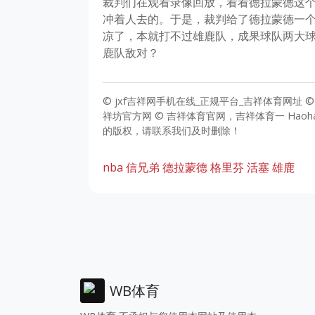
裁判们在观看录像回放，看看德拉蒙德这
冲着人去的。于是，裁判给了德拉蒙德一个
凉了，本就打不过雄鹿队，成果球队两大
鹿队敌对？
© jxf吉祥网手机在线_正规平台_吉祥体育网址 © 吉
祥坊官方网 © 吉祥体育官网，吉祥体育一 Hao
的版权，请联系我们及时删除！
nba
信兄弟
德拉蒙德
格里芬
活塞
雄鹿
WB体育