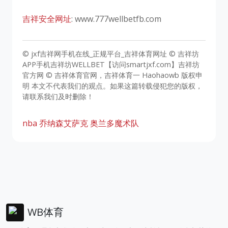
吉祥安全网址
: www.777wellbetfb.com
© jxf吉祥网手机在线_正规平台_吉祥体育网址 © 吉祥坊
APP手机吉祥坊WELLBET【访问smartjxf.com】吉祥坊
官方网 © 吉祥体育官网，吉祥体育一 Haohaowb 版权申
明 本文不代表我们的观点。如果这篇转载侵犯您的版权，
请联系我们及时删除！
nba
乔纳森艾萨克
奥兰多魔术队
WB体育